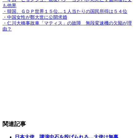
も他界
・韓国、ＧＤＰ世界１５位…１人当たりの国民所得は５４位
・中国女性が鄭大世に公開求婚
・仁川大橋事故車「マティス」の故障 無段変速機の欠陥が理
由？
関連記事
日本大使、講演中石を投げられる…大使は無事