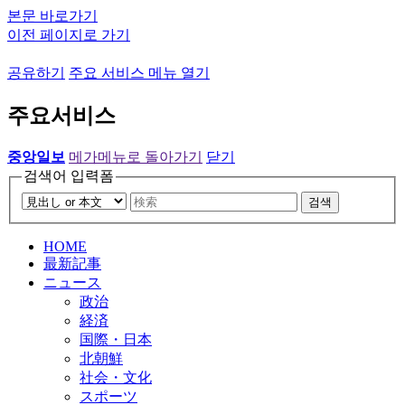
본문 바로가기
이전 페이지로 가기
공유하기
주요 서비스 메뉴 열기
주요서비스
중앙일보
메가메뉴로 돌아가기
닫기
검색어 입력폼
검색
HOME
最新記事
ニュース
政治
経済
国際・日本
北朝鮮
社会・文化
スポーツ