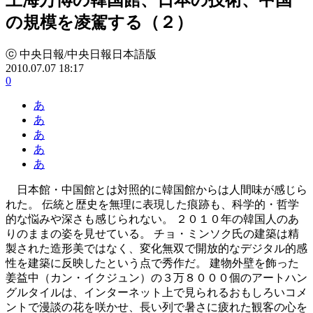
の規模を凌駕する（２）
ⓒ 中央日報/中央日報日本語版
2010.07.07 18:17
0
あ
あ
あ
あ
あ
日本館・中国館とは対照的に韓国館からは人間味が感じら
れた。 伝統と歴史を無理に表現した痕跡も、科学的・哲学
的な悩みや深さも感じられない。 ２０１０年の韓国人のあ
りのままの姿を見せている。 チョ・ミンソク氏の建築は精
製された造形美ではなく、変化無双で開放的なデジタル的感
性を建築に反映したという点で秀作だ。 建物外壁を飾った
姜益中（カン・イクジュン）の３万８０００個のアートハン
グルタイルは、インターネット上で見られるおもしろいコメ
ントで漫談の花を咲かせ、長い列で暑さに疲れた観客の心を