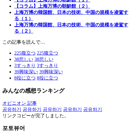
【コラム】上海万博の朝鮮館（２）
上海万博の韓国館、日本の技術、中国の規模を凌駕す
る（１）
上海万博の韓国館、日本の技術、中国の規模を凌駕す
る（２）
この記事を読んで…
225
腹立つ
225
腹立つ
38
悲しい
38
悲しい
3
すっきり
3
すっきり
39
興味深い
39
興味深い
8
役に立つ
8
役に立つ
みんなの感想ランキング
オピニオン 記事
공유하기
공유하기
공유하기
공유하기
공유하기
リンクコピーが完了しました。
포토뷰어