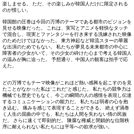
楽しませる。 ただ、その楽しみが韓国人だけに限定される
のが惜しい。
韓国館の圧巻は今回の万博のテーマである都市のビジョンを
見せる映像だった。 これは、実写とアニメを軽快なタッチ
で混合し、現実とファンタジーを行き来する洗練された映像
のためだけではなかった。 東方神起など韓流スターの華麗
な出演のためでもない。 私たちが夢見る未来都市の中心に
障害者の少女がいて、その少女の砕けた心まで考える韓国人
の温みが胸に迫った。 予想通り、中国人の観客は拍手で応
えた。
どの万博でもテーマ映像がこれほど熱い感興を起こすのを見
たことがなかった私は‘これだ’と感じた。 私たちの競争力は
機械でも歴史でもなく、今この瞬間の人の感情を表現し伝達
するコミュニケーションの能力だ。 私たちは弱者の心を抱
き込む。 痛みを感じて表現することができる。 絶えず渦巻
く人生の屈曲の中でも、私たちは人間を失わない情の民族
だ。 さらに速くて即刻的だ。 陳腐な権威と閉鎖的な位階秩
序に耐えられない私たちには平等への欲求が強い。