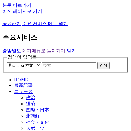
본문 바로가기
이전 페이지로 가기
공유하기
주요 서비스 메뉴 열기
주요서비스
중앙일보
메가메뉴로 돌아가기
닫기
검색어 입력폼
검색
HOME
最新記事
ニュース
政治
経済
国際・日本
北朝鮮
社会・文化
スポーツ