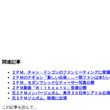
関連記事
２ＰＭ、チャン・ドンゴンのファンミーティングに登場
２ＰＭのテギョン「新しい出発」…一部ファンは冷たい
２ＰＭ、モダンでシックなティーザー写真公開
２ＰＭ新曲「ＷｉｔｈｏｕｔＵ」音源公開
元２ＰＭメンバージェボム、来月３０日米シアトル公演
元２ＰＭジェボム、映画に出演
この記事を読んで…