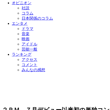
オピニオン
社説
コラム
日本関係のコラム
エンタメ
ドラマ
音楽
映画
アイドル
芸能一般
ランキング
アクセス
コメント
みんなの感想
２ＰＭ、７月デビュー以来初の単独コン