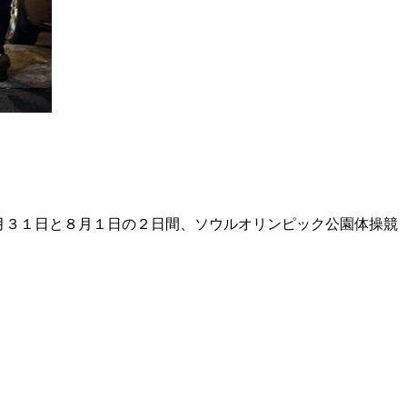
p』が７月３１日と８月１日の２日間、ソウルオリンピック公園体操競