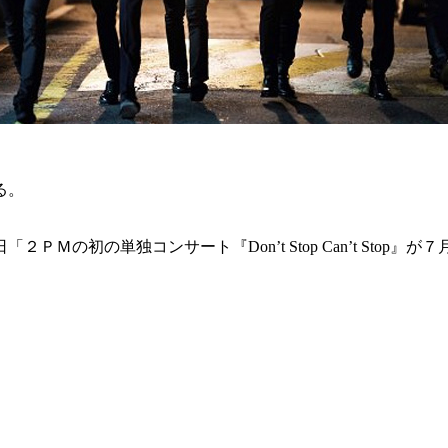
る。
Ｍの初の単独コンサート『Don’t Stop Can’t Sto