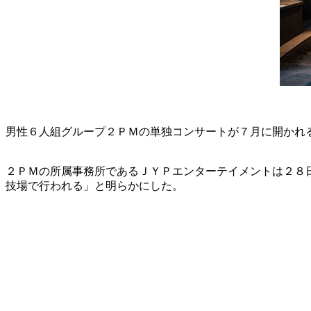
男性６人組グループ２ＰＭの単独コンサートが７月に開かれ
２ＰＭの所属事務所であるＪＹＰエンターテイメントは２８日「２Ｐ
技場で行われる」と明らかにした。