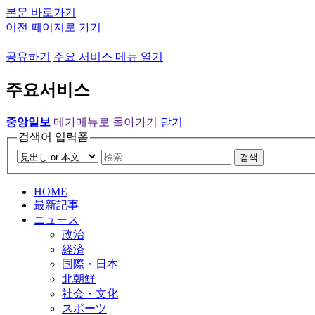
본문 바로가기
이전 페이지로 가기
공유하기
주요 서비스 메뉴 열기
주요서비스
중앙일보
메가메뉴로 돌아가기
닫기
검색어 입력폼
검색
HOME
最新記事
ニュース
政治
経済
国際・日本
北朝鮮
社会・文化
スポーツ