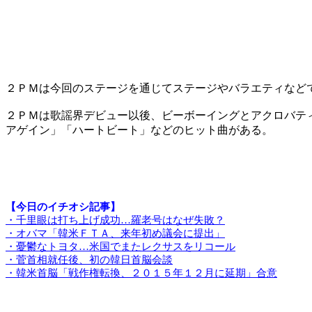
２ＰＭは今回のステージを通じてステージやバラエティなど
２ＰＭは歌謡界デビュー以後、ビーボーイングとアクロバテ
アゲイン」「ハートビート」などのヒット曲がある。
【今日のイチオシ記事】
・千里眼は打ち上げ成功…羅老号はなぜ失敗？
・オバマ「韓米ＦＴＡ、来年初め議会に提出」
・憂鬱なトヨタ…米国でまたレクサスをリコール
・菅首相就任後、初の韓日首脳会談
・韓米首脳「戦作権転換、２０１５年１２月に延期」合意