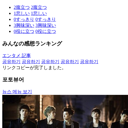
2
腹立つ
2
腹立つ
1
悲しい
1
悲しい
0
すっきり
0
すっきり
3
興味深い
3
興味深い
0
役に立つ
0
役に立つ
みんなの感想ランキング
エンタメ 記事
공유하기
공유하기
공유하기
공유하기
공유하기
リンクコピーが完了しました。
포토뷰어
뉴스 메뉴 보기