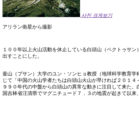
사진 크게보기
アリラン衛星から撮影
１００年以上火山活動を休止している白頭山（ペクトゥサン
出すことにした。
釜山（プサン）大学のユン・ソンヒョ教授（地球科学教育学
じて「中国の火山学者たちは白頭山火山が早ければ２０１４
９９０年代の中盤から白頭山の異常な動きに注目して来た。
国吉林省汪清県でマグニチュード７．３の地震が起きて以来