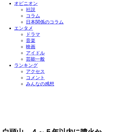
オピニオン
社説
コラム
日本関係のコラム
エンタメ
ドラマ
音楽
映画
アイドル
芸能一般
ランキング
アクセス
コメント
みんなの感想
白頭山、４～５年以内に噴火か