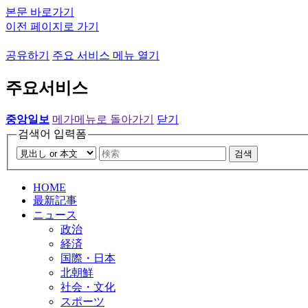
본문 바로가기
이전 페이지로 가기
공유하기
주요 서비스 메뉴 열기
주요서비스
중앙일보
메가메뉴로 돌아가기
닫기
검색어 입력폼
검색
HOME
最新記事
ニュース
政治
経済
国際・日本
北朝鮮
社会・文化
スポーツ