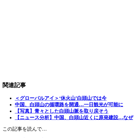
関連記事
＜グローバルアイ＞‘休火山’白頭山では今
中国、白頭山の循環路を開通…一日観光が可能に
【写真】青々とした白頭山脈を取り戻そう
【ニュース分析】中国、白頭山近くに原発建設…なぜ
この記事を読んで…