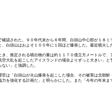
で確認された。９０年代末から６年間、白頭山中心部が１８ミ
と、白頭山はおよそ１００年に１回ほど爆発した。最近噴火し
とき、推定される噴出物の量は約１１７０億立方メートルで、
航空大乱を起こしたアイスランドの場合よりずっと大きい」と
らない」と強調した。
理官は「白頭山が火山爆発を起こした場合、その被害は北朝鮮
協力を強化する計画だ」と明らかにした。また「今年の年末ま