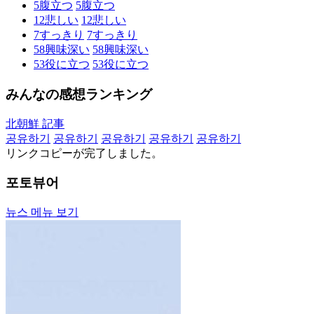
5
腹立つ
5
腹立つ
12
悲しい
12
悲しい
7
すっきり
7
すっきり
58
興味深い
58
興味深い
53
役に立つ
53
役に立つ
みんなの感想ランキング
北朝鮮 記事
공유하기
공유하기
공유하기
공유하기
공유하기
リンクコピーが完了しました。
포토뷰어
뉴스 메뉴 보기