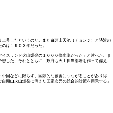
リ上昇したというのだ。また白頭山天池（チョンジ）と隣近の
たのは１９０３年だった。
アイスランド火山爆発の１０００倍水準だった」と述べた。ま
予想した。それとともに「政府も火山担当部署を作って備え、
・中国などに限らず、国際的な被害につながることがあり得
で白頭山火山爆発に備えた国家次元の総合的対策を用意する」