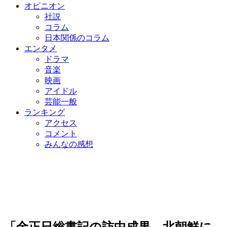
オピニオン
社説
コラム
日本関係のコラム
エンタメ
ドラマ
音楽
映画
アイドル
芸能一般
ランキング
アクセス
コメント
みんなの感想
「金正日総書記の訪中成果、北朝鮮に