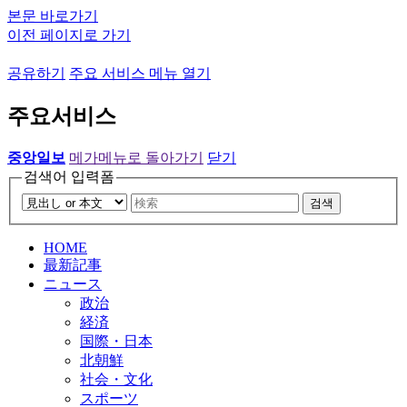
본문 바로가기
이전 페이지로 가기
공유하기
주요 서비스 메뉴 열기
주요서비스
중앙일보
메가메뉴로 돌아가기
닫기
검색어 입력폼
검색
HOME
最新記事
ニュース
政治
経済
国際・日本
北朝鮮
社会・文化
スポーツ