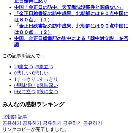
正日優待に怒り
中国「金正日の訪中、天安艦沈没事件と関係ない」
「金正日総書記の訪中成果、北朝鮮には９０点中国に
は８０点」（１）
「金正日総書記の訪中成果、北朝鮮には９０点中国に
は８０点」（２）
中国、金正日総書記の訪中による「韓中対立説」を否
認
この記事を読んで…
29
腹立つ
29
腹立つ
0
悲しい
0
悲しい
1
すっきり
1
すっきり
0
興味深い
0
興味深い
0
役に立つ
0
役に立つ
みんなの感想ランキング
北朝鮮 記事
공유하기
공유하기
공유하기
공유하기
공유하기
リンクコピーが完了しました。