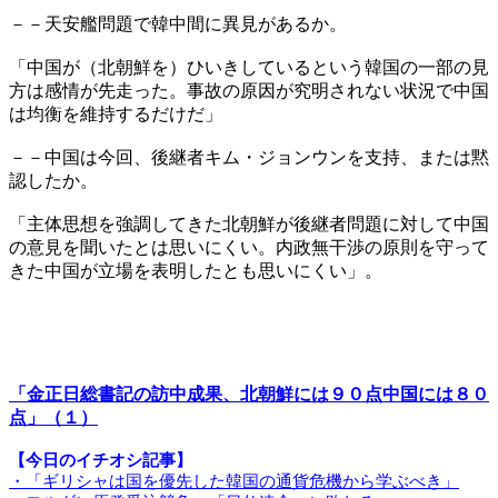
－－天安艦問題で韓中間に異見があるか。
「中国が（北朝鮮を）ひいきしているという韓国の一部の見
方は感情が先走った。事故の原因が究明されない状況で中国
は均衡を維持するだけだ」
－－中国は今回、後継者キム・ジョンウンを支持、または黙
認したか。
「主体思想を強調してきた北朝鮮が後継者問題に対して中国
の意見を聞いたとは思いにくい。内政無干渉の原則を守って
きた中国が立場を表明したとも思いにくい」。
「金正日総書記の訪中成果、北朝鮮には９０点中国には８０
点」（１）
【今日のイチオシ記事】
・「ギリシャは国を優先した韓国の通貨危機から学ぶべき」