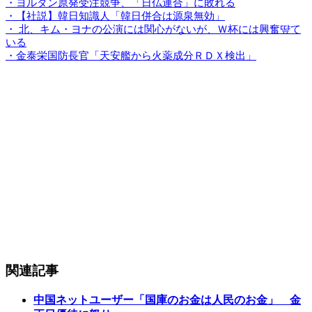
・ヨルダン原発受注競争、「日仏連合」に敗れる
・【社説】韓日知識人「韓日併合は源泉無効」
・ 北、キム・ヨナの公演には関心がないが、Ｗ杯には興奮떂て
いる
・金泰栄国防長官「天安艦から火薬成分ＲＤＸ検出」
関連記事
中国ネットユーザー「国庫のお金は人民のお金」 金