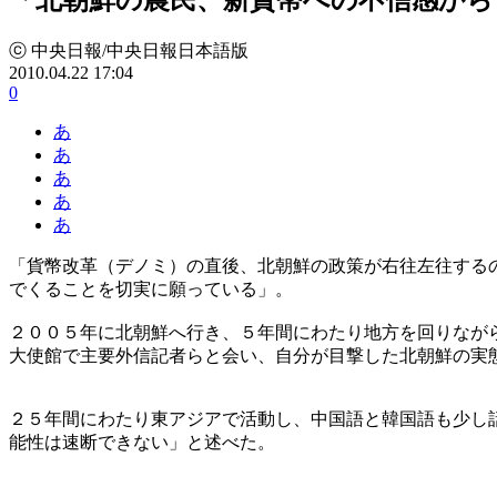
ⓒ 中央日報/中央日報日本語版
2010.04.22 17:04
0
あ
あ
あ
あ
あ
「貨幣改革（デノミ）の直後、北朝鮮の政策が右往左往する
でくることを切実に願っている」。
２００５年に北朝鮮へ行き、５年間にわたり地方を回りなが
大使館で主要外信記者らと会い、自分が目撃した北朝鮮の実
２５年間にわたり東アジアで活動し、中国語と韓国語も少し
能性は速断できない」と述べた。