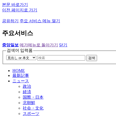
본문 바로가기
이전 페이지로 가기
공유하기
주요 서비스 메뉴 열기
주요서비스
중앙일보
메가메뉴로 돌아가기
닫기
검색어 입력폼
검색
HOME
最新記事
ニュース
政治
経済
国際・日本
北朝鮮
社会・文化
スポーツ