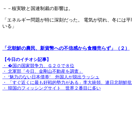
－－核実験と国連制裁の影響は。
「エネルギー問題が特に深刻だった。 電気が切れ、冬には平
いる」
「北朝鮮の農民、新貨幣への不信感から食糧売らず」（２）
【今日のイチオシ記事】
・ �国の国家競争力、Ｇ２０で８位
・ 北軍部「今日、金剛山不動産を調査」
・ ‘魅力のない日本債券’ 外国人が脱出ラッシュ
・ 「すぐ近くに最も好戦的勢力がある」李大統領、連日北朝鮮批
・ 韓国のフィッシングサイト 世界２番目に多い