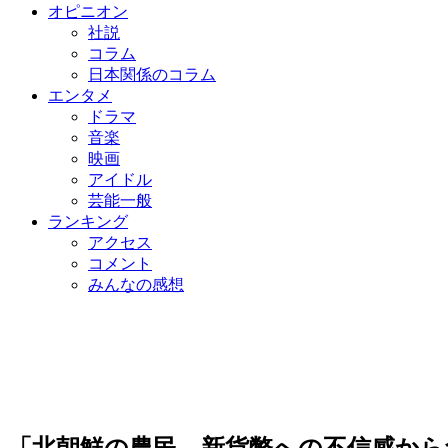
オピニオン
社説
コラム
日本関係のコラム
エンタメ
ドラマ
音楽
映画
アイドル
芸能一般
ランキング
アクセス
コメント
みんなの感想
「北朝鮮の農民、新貨幣への不信感から