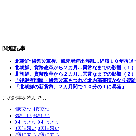
関連記事
北朝鮮“貨幣改革後、餓死者続出混乱…経済１０年後退”
北朝鮮、貨幣改革から２カ月…異常なまでの影響（１）
北朝鮮、貨幣改革から２カ月…異常なまでの影響（２）
「後継者問題・貨幣改革もつれて北内部事情かなり複雑
「北朝鮮の新貨幣、２カ月間で１０分の１に暴落」
この記事を読んで…
4
腹立つ
4
腹立つ
3
悲しい
3
悲しい
0
すっきり
0
すっきり
0
興味深い
0
興味深い
2
役に立つ
2
役に立つ