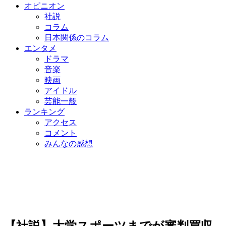
オピニオン
社説
コラム
日本関係のコラム
エンタメ
ドラマ
音楽
映画
アイドル
芸能一般
ランキング
アクセス
コメント
みんなの感想
【社説】大学スポーツまでが審判買収