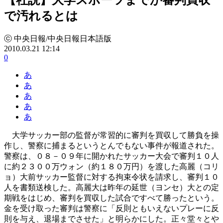
で汚れるとは
ⓒ 中央日報/中央日報日本語版
2010.03.21 12:14
0
あ
あ
あ
あ
あ
大学サッカー部の監督が常習的に審判を買収して勝負を操
作し、警察に捕まるというとんでもない事件が報道された。
警察は、０８－０９年に開かれたサッカー大会で審判１０人
に約２３００万ウォン（約１８０万円）を渡した高麗（コリ
ョ）大前サッカー監督に対する拘束令状を請求し、審判１０
人を書類送検した。高麗大は昨年の延世（ヨンセ）大との定
期戦をはじめ、審判を買収した試合ですべて勝ったという。
金を受け取った審判は警察に「反則ともいえないプレーに反
則を与え、退場までさせた」と明らかにした。正々堂々とや