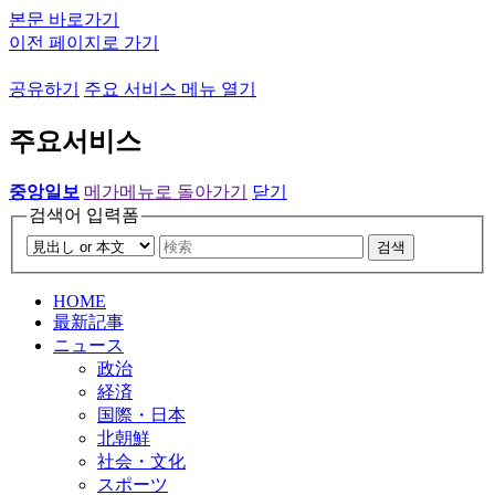
본문 바로가기
이전 페이지로 가기
공유하기
주요 서비스 메뉴 열기
주요서비스
중앙일보
메가메뉴로 돌아가기
닫기
검색어 입력폼
검색
HOME
最新記事
ニュース
政治
経済
国際・日本
北朝鮮
社会・文化
スポーツ