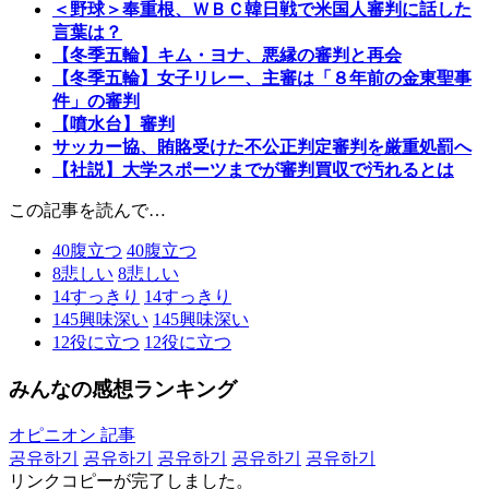
＜野球＞奉重根、ＷＢＣ韓日戦で米国人審判に話した
言葉は？
【冬季五輪】キム・ヨナ、悪縁の審判と再会
【冬季五輪】女子リレー、主審は「８年前の金東聖事
件」の審判
【噴水台】審判
サッカー協、賄賂受けた不公正判定審判を厳重処罰へ
【社説】大学スポーツまでが審判買収で汚れるとは
この記事を読んで…
40
腹立つ
40
腹立つ
8
悲しい
8
悲しい
14
すっきり
14
すっきり
145
興味深い
145
興味深い
12
役に立つ
12
役に立つ
みんなの感想ランキング
オピニオン 記事
공유하기
공유하기
공유하기
공유하기
공유하기
リンクコピーが完了しました。