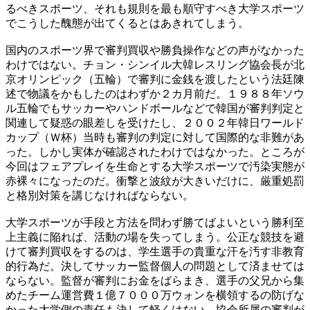
るべきスポーツ、それも規則を最も順守すべき大学スポーツ
でこうした醜態が出てくるとはあきれてしまう。
国内のスポーツ界で審判買収や勝負操作などの声がなかった
わけではない。チョン・シンイル大韓レスリング協会長が北
京オリンピック（五輪）で審判に金銭を渡したという法廷陳
述で物議をかもしたのはわずか２カ月前だ。１９８８年ソウ
ル五輪でもサッカーやハンドボールなどで韓国が審判判定と
関連して疑惑の眼差しを受けたし、２００２年韓日ワールド
カップ（Ｗ杯）当時も審判の判定に対して国際的な非難があ
った。しかし実体が確認されたわけではなかった。ところが
今回はフェアプレイを生命とする大学スポーツで汚染実態が
赤裸々になったのだ。衝撃と波紋が大きいだけに、厳重処罰
と格別対策を講じなければならない。
大学スポーツが手段と方法を問わず勝てばよいという勝利至
上主義に陥れば、活動の場を失ってしまう。公正な競技を避
けて審判買収をするのは、学生選手の貴重な汗を汚す非教育
的行為だ。決してサッカー監督個人の問題として済ませては
ならない。監督が審判にお金をばらまき、選手の父兄から集
めたチーム運営費１億７０００万ウォンを横領するの防げな
かった大学側の責任も決して軽くはない。協会所属の審判が