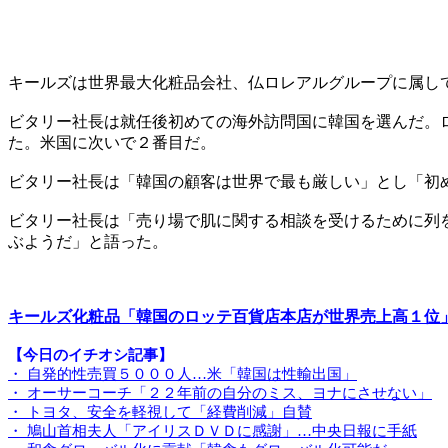
キールズは世界最大化粧品会社、仏ロレアルグループに属し
ビタリー社長は就任後初めての海外訪問国に韓国を選んだ。
た。米国に次いで２番目だ。
ビタリー社長は「韓国の顧客は世界で最も厳しい」とし「初
ビタリー社長は「売り場で肌に関する相談を受けるために列
ぶようだ」と語った。
キールズ化粧品「韓国のロッテ百貨店本店が世界売上高１位
【今日のイチオシ記事】
・ 自発的性売買５０００人…米「韓国は性輸出国」
・ オーサーコーチ「２２年前の自分のミス、ヨナにさせない」
・ トヨタ、安全を軽視して「経費削減」自賛
・ 鳩山首相夫人「アイリスＤＶＤに感謝」…中央日報に手紙