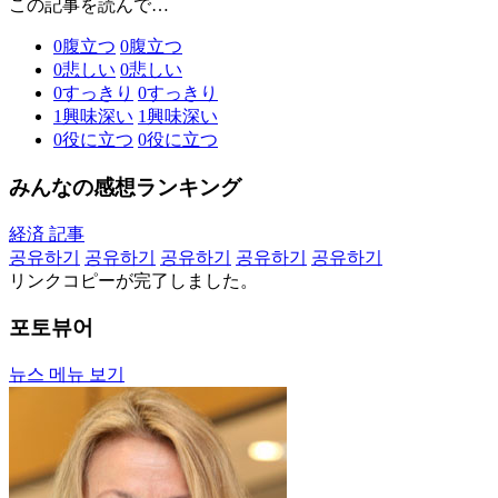
この記事を読んで…
0
腹立つ
0
腹立つ
0
悲しい
0
悲しい
0
すっきり
0
すっきり
1
興味深い
1
興味深い
0
役に立つ
0
役に立つ
みんなの感想ランキング
経済 記事
공유하기
공유하기
공유하기
공유하기
공유하기
リンクコピーが完了しました。
포토뷰어
뉴스 메뉴 보기