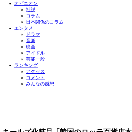
オピニオン
社説
コラム
日本関係のコラム
エンタメ
ドラマ
音楽
映画
アイドル
芸能一般
ランキング
アクセス
コメント
みんなの感想
キールズ化粧品「韓国のロッテ百貨店本