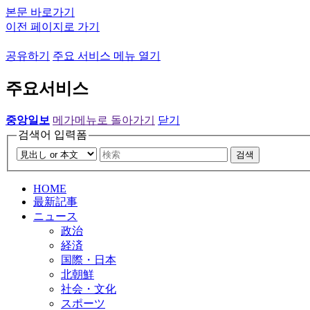
본문 바로가기
이전 페이지로 가기
공유하기
주요 서비스 메뉴 열기
주요서비스
중앙일보
메가메뉴로 돌아가기
닫기
검색어 입력폼
검색
HOME
最新記事
ニュース
政治
経済
国際・日本
北朝鮮
社会・文化
スポーツ