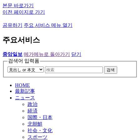
본문 바로가기
이전 페이지로 가기
공유하기
주요 서비스 메뉴 열기
주요서비스
중앙일보
메가메뉴로 돌아가기
닫기
검색어 입력폼
검색
HOME
最新記事
ニュース
政治
経済
国際・日本
北朝鮮
社会・文化
スポーツ