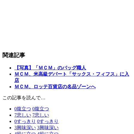
関連記事
【写真】「ＭＣＭ」のバッグ職人
ＭＣＭ、米高級デパート「サックス・フィフス」に入
店
ＭＣＭ、ロッテ百貨店の名品ゾーンへ
この記事を読んで…
0
腹立つ
0
腹立つ
7
悲しい
7
悲しい
0
すっきり
0
すっきり
3
興味深い
3
興味深い
4
役に立つ
4
役に立つ