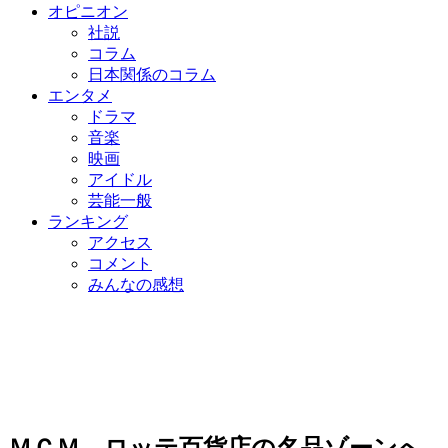
オピニオン
社説
コラム
日本関係のコラム
エンタメ
ドラマ
音楽
映画
アイドル
芸能一般
ランキング
アクセス
コメント
みんなの感想
ＭＣＭ、ロッテ百貨店の名品ゾーンへ