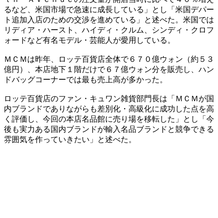
るなど、米国市場で急速に成長している」とし「米国デパー
ト追加入店のための交渉を進めている」と述べた。米国では
リディア・ハースト、ハイディ・クルム、シンディ・クロフ
ォードなど有名モデル・芸能人が愛用している。
ＭＣＭは昨年、ロッテ百貨店全体で６７０億ウォン（約５３
億円）、本店地下１階だけで６７億ウォン分を販売し、ハン
ドバッグコーナーでは最も売上高が多かった。
ロッテ百貨店のファン・キュワン雑貨部門長は「ＭＣＭが国
内ブランドでありながらも差別化・高級化に成功した点を高
く評価し、今回の本店名品館に売り場を移転した」とし「今
後も実力ある国内ブランドが輸入名品ブランドと競争できる
雰囲気を作っていきたい」と述べた。