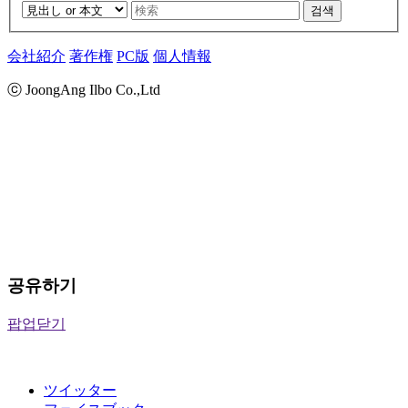
검색
会社紹介
著作権
PC版
個人情報
ⓒ JoongAng Ilbo Co.,Ltd
공유하기
팝업닫기
ツイッター