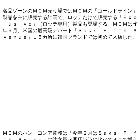
名品ゾーンのＭＣＭ売り場ではＭＣＭの「ゴールドライン」
製品を主に販売する計画で、ロッテだけで販売する「Ｅｘｃ
ｌｕｓｉｖｅ」（ロッテ専用）製品も登場する。ＭＣＭは昨
年９月、米国の最高級デパート「Ｓａｋｓ Ｆｉｆｔｈ Ａ
ｖｅｎｕｅ」１５カ所に韓国ブランドでは初めて入店した。
ＭＣＭのハン・ヨンア常務は「今年２月はＳａｋｓ Ｆｉｆ
ｔｈ Ａｖｅｎｕｅの注文量が開店当時に比べて４０％増え