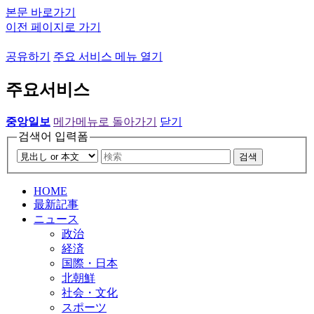
본문 바로가기
이전 페이지로 가기
공유하기
주요 서비스 메뉴 열기
주요서비스
중앙일보
메가메뉴로 돌아가기
닫기
검색어 입력폼
검색
HOME
最新記事
ニュース
政治
経済
国際・日本
北朝鮮
社会・文化
スポーツ