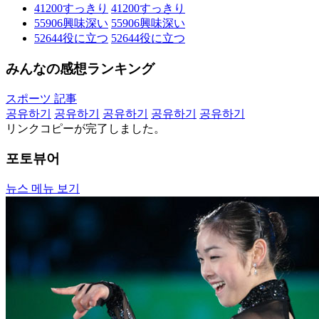
41200
すっきり
41200
すっきり
55906
興味深い
55906
興味深い
52644
役に立つ
52644
役に立つ
みんなの感想ランキング
スポーツ 記事
공유하기
공유하기
공유하기
공유하기
공유하기
リンクコピーが完了しました。
포토뷰어
뉴스 메뉴 보기