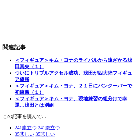
関連記事
＜フィギュア＞キム・ヨナのライバルから遠ざかる浅
田真央（１）
ついにトリプルアクセル成功、浅田が四大陸フィギュ
ア優勝
＜フィギュア＞キム・ヨナ、２１日にバンクーバーで
初練習（１）
＜フィギュア＞キム・ヨナ、現地練習の組分けで幸
運…浅田とは別組
この記事を読んで…
241
腹立つ
241
腹立つ
35
悲しい
35
悲しい