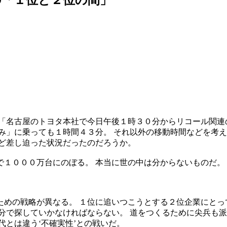
「名古屋のトヨタ本社で今日午後１時３０分からリコール関連
み」に乗っても１時間４３分。 それ以外の移動時間などを考え
ほど差し迫った状況だったのだろうか。
１０００万台にのぼる。 本当に世の中は分からないものだ。
めの戦略が異なる。 １位に追いつこうとする２位企業にとっ
分で探していかなければならない。 道をつくるために尖兵も派
代とは違う‘不確実性’との戦いだ。