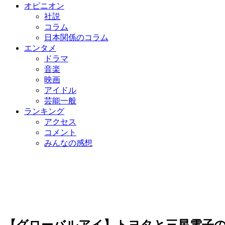
オピニオン
社説
コラム
日本関係のコラム
エンタメ
ドラマ
音楽
映画
アイドル
芸能一般
ランキング
アクセス
コメント
みんなの感想
【グローバルアイ】トヨタと三星電子