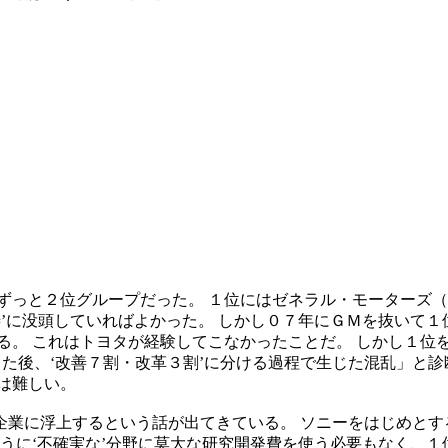
ずっと２位グループだった。 １位にはゼネラル・モーターズ（
善’に没頭していればよかった。 しかし０７年にＧＭを抜いて
れる。 これはトヨタが経験してこなかったことだ。 しかし１
った後、‘改善７割・改革３割’に分ける過程で生じた混乱」と
は難しい。
企業に浮上するという話が出てきている。 ソニーをはじめとす
ように‘不確実な’分野に莫大な研究開発費を使う必要もなく、１