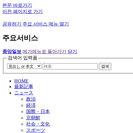
본문 바로가기
이전 페이지로 가기
공유하기
주요 서비스 메뉴 열기
주요서비스
중앙일보
메가메뉴로 돌아가기
닫기
검색어 입력폼
검색
HOME
最新記事
ニュース
政治
経済
国際・日本
北朝鮮
社会・文化
スポーツ