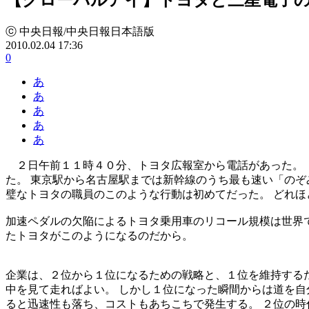
ⓒ 中央日報/中央日報日本語版
2010.02.04 17:36
0
あ
あ
あ
あ
あ
２日午前１１時４０分、トヨタ広報室から電話があった。 
た。 東京駅から名古屋駅までは新幹線のうち最も速い「のぞ
璧なトヨタの職員のこのような行動は初めてだった。 どれ
加速ペダルの欠陥によるトヨタ乗用車のリコール規模は世界で
たトヨタがこのようになるのだから。
企業は、２位から１位になるための戦略と、１位を維持するた
中を見て走ればよい。 しかし１位になった瞬間からは道を自
ると迅速性も落ち、コストもあちこちで発生する。 ２位の時