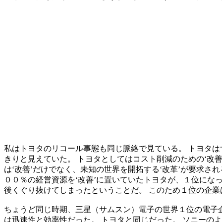
私はトヨタのリコール事態も同じ脈絡で見ている。 トヨタは
きりと見えていた。 トヨタとしてはコスト削減のための‘改
は‘改善’だけでなく、未知の世界を開拓する‘改革’が要求さ
００％の経営資源を‘改善’に置いていたトヨタが、１位にな
後くぐり抜けてしまったということだ。 このため１位の企業
ちょうど同じ時期、三星（サムスン）電子の世界１位の電子
は迅速性と効率性だった。 トヨタと同じだった。 ソニーの