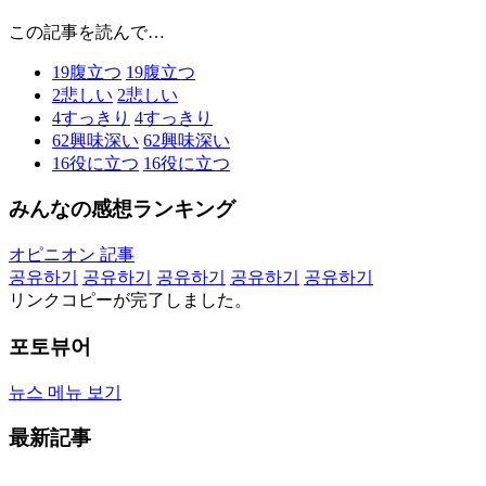
この記事を読んで…
19
腹立つ
19
腹立つ
2
悲しい
2
悲しい
4
すっきり
4
すっきり
62
興味深い
62
興味深い
16
役に立つ
16
役に立つ
みんなの感想ランキング
オピニオン 記事
공유하기
공유하기
공유하기
공유하기
공유하기
リンクコピーが完了しました。
포토뷰어
뉴스 메뉴 보기
最新記事