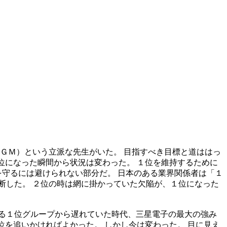
ＧＭ）という立派な先生がいた。 目指すべき目標と道ははっ
１位になった瞬間から状況は変わった。 １位を維持するために
位を守るには避けられない部分だ。 日本のある業界関係者は「１
診断した。 ２位の時は網に掛かっていた欠陥が、１位になった
る１位グループから遅れていた時代、三星電子の最大の強み
位を追いかければよかった。 しかし今は変わった。 目に見え