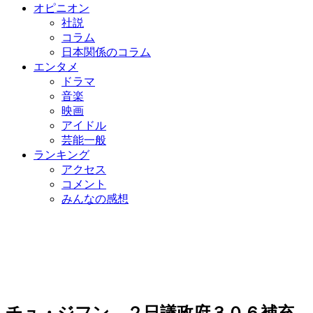
オピニオン
社説
コラム
日本関係のコラム
エンタメ
ドラマ
音楽
映画
アイドル
芸能一般
ランキング
アクセス
コメント
みんなの感想
チュ・ジフン、２日議政府３０６補充