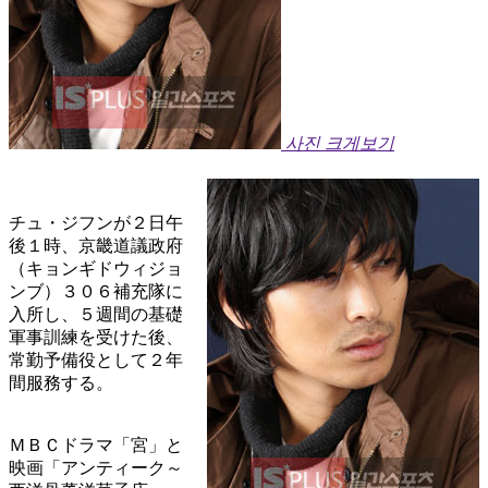
사진 크게보기
チュ・ジフンが２日午
後１時、京畿道議政府
（キョンギドウィジョ
ンブ）３０６補充隊に
入所し、５週間の基礎
軍事訓練を受けた後、
常勤予備役として２年
間服務する。
ＭＢＣドラマ「宮」と
映画「アンティーク～