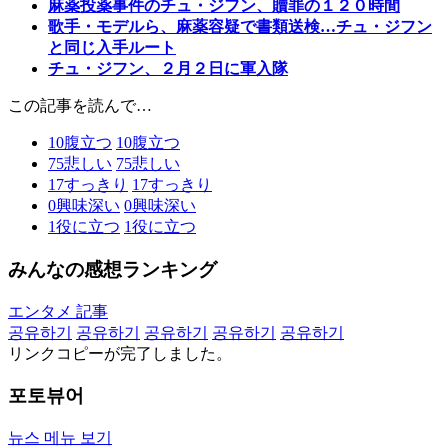
麻薬投薬事件のチュ・ジフン、贖罪の１２０時間
歌手・モデルら、麻薬容疑で書類送検…チュ・ジフン
と同じ入手ルート
チュ・ジフン、２月２日に軍入隊
この記事を読んで…
10
腹立つ
10
腹立つ
75
悲しい
75
悲しい
17
すっきり
17
すっきり
0
興味深い
0
興味深い
1
役に立つ
1
役に立つ
みんなの感想ランキング
エンタメ 記事
공유하기
공유하기
공유하기
공유하기
공유하기
リンクコピーが完了しました。
포토뷰어
뉴스 메뉴 보기