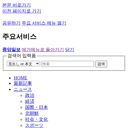
본문 바로가기
이전 페이지로 가기
공유하기
주요 서비스 메뉴 열기
주요서비스
중앙일보
메가메뉴로 돌아가기
닫기
검색어 입력폼
검색
HOME
最新記事
ニュース
政治
経済
国際・日本
北朝鮮
社会・文化
スポーツ