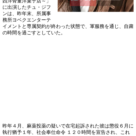
西洋骨董洋菓子店～」
に出演したチュ・ジフ
ンは、昨年末、所属事
務所ヨベクエンターテ
イメントと専属契約が終わった状態で、軍服務を通じ、自粛
の時間を過ごすとしていた。
昨年４月、麻薬投薬の疑いで在宅起訴された彼は懲役６月に
執行猶予１年、社会奉仕命令 １２０時間を宣告され、これ