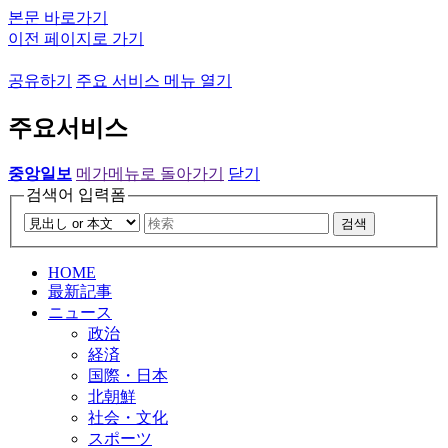
본문 바로가기
이전 페이지로 가기
공유하기
주요 서비스 메뉴 열기
주요서비스
중앙일보
메가메뉴로 돌아가기
닫기
검색어 입력폼
검색
HOME
最新記事
ニュース
政治
経済
国際・日本
北朝鮮
社会・文化
スポーツ