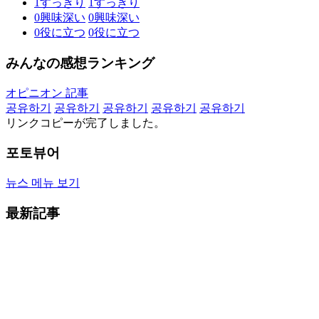
1
すっきり
1
すっきり
0
興味深い
0
興味深い
0
役に立つ
0
役に立つ
みんなの感想ランキング
オピニオン 記事
공유하기
공유하기
공유하기
공유하기
공유하기
リンクコピーが完了しました。
포토뷰어
뉴스 메뉴 보기
最新記事