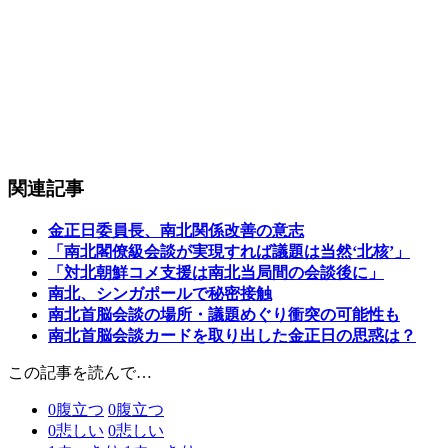
関連記事
金正日委員長、南北関係改善の意志
「南北閣僚級会談が実現すれば議題は当然‘北核’」
「対北朝鮮コメ支援は南北当局間の会談後に」
南北、シンガポールで秘密接触
南北首脳会談の場所・議題めぐり衝突の可能性も
南北首脳会談カードを取り出した金正日の思惑は？
この記事を読んで…
0
腹立つ
0
腹立つ
0
悲しい
0
悲しい