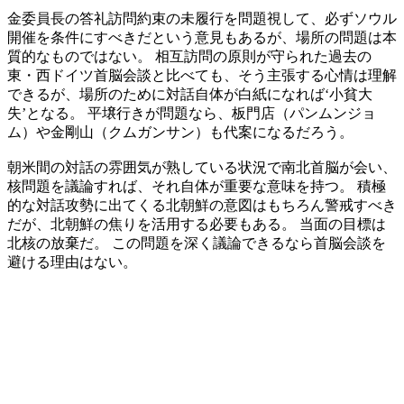
金委員長の答礼訪問約束の未履行を問題視して、必ずソウル
開催を条件にすべきだという意見もあるが、場所の問題は本
質的なものではない。 相互訪問の原則が守られた過去の
東・西ドイツ首脳会談と比べても、そう主張する心情は理解
できるが、場所のために対話自体が白紙になれば‘小貧大
失’となる。 平壌行きが問題なら、板門店（パンムンジョ
ム）や金剛山（クムガンサン）も代案になるだろう。
朝米間の対話の雰囲気が熟している状況で南北首脳が会い、
核問題を議論すれば、それ自体が重要な意味を持つ。 積極
的な対話攻勢に出てくる北朝鮮の意図はもちろん警戒すべき
だが、北朝鮮の焦りを活用する必要もある。 当面の目標は
北核の放棄だ。 この問題を深く議論できるなら首脳会談を
避ける理由はない。