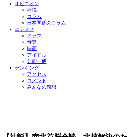
オピニオン
社説
コラム
日本関係のコラム
エンタメ
ドラマ
音楽
映画
アイドル
芸能一般
ランキング
アクセス
コメント
みんなの感想
【社説】南北首脳会談、北核解決のた