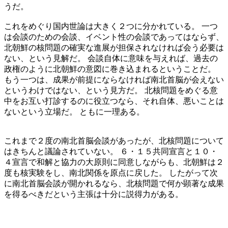
うだ。
これをめぐり国内世論は大きく２つに分かれている。 一つ
は会談のための会談、イベント性の会談であってはならず、
北朝鮮の核問題の確実な進展が担保されなければ会う必要は
ない、という見解だ。 会談自体に意味を与えれば、過去の
政権のように北朝鮮の意図に巻き込まれるということだ。
もう一つは、成果が前提にならなければ南北首脳が会えない
というわけではない、という見方だ。 北核問題をめぐる意
中をお互い打診するのに役立つなら、それ自体、悪いことは
ないという立場だ。 ともに一理ある。
これまで２度の南北首脳会談があったが、北核問題について
はきちんと議論されていない。 ６・１５共同宣言と１０・
４宣言で和解と協力の大原則に同意しながらも、北朝鮮は２
度も核実験をし、南北関係を原点に戻した。 したがって次
に南北首脳会談が開かれるなら、北核問題で何か顕著な成果
を得るべきだという主張は十分に説得力がある。