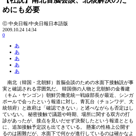
めにも必要
ⓒ 中央日報/中央日報日本語版
2009.10.24 14:34
0
あ
あ
あ
あ
あ
南北（韓国・北朝鮮）首脳会談のための水面下接触説が事
実と確認される雰囲気だ。 韓国側の人物と北朝鮮の金養建
（キム・ヤンゴン）朝鮮労働党統一戦線部長が最近、シンガ
ポールで会ったという報道に対し、青瓦台（チョンワデ、大
統領府）と政府は「確認できない」と述べながらも否定はし
ていない。 秘密接触で議題や時期、場所に関する双方の打
診があったが、接点を見いだせず決裂したという報道ととも
に、追加接触予定説も出てきている。 懸案の性格上公開す
るのは困難だが、水面下で何かが進行しているのは確かなよ