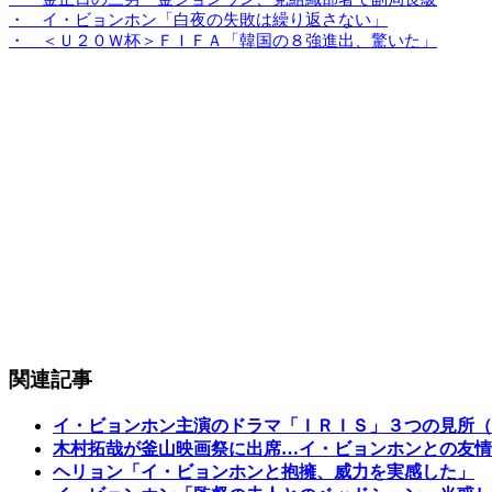
・ イ・ビョンホン「白夜の失敗は繰り返さない」
・ ＜Ｕ２０Ｗ杯＞ＦＩＦＡ「韓国の８強進出、驚いた」
関連記事
イ・ビョンホン主演のドラマ「ＩＲＩＳ」３つの見所（
木村拓哉が釜山映画祭に出席…イ・ビョンホンとの友情
ヘリョン「イ・ビョンホンと抱擁、威力を実感した」