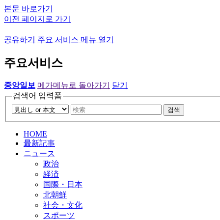
본문 바로가기
이전 페이지로 가기
공유하기
주요 서비스 메뉴 열기
주요서비스
중앙일보
메가메뉴로 돌아가기
닫기
검색어 입력폼
검색
HOME
最新記事
ニュース
政治
経済
国際・日本
北朝鮮
社会・文化
スポーツ