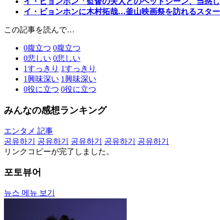
イ・ビョンホン「監督の夫人とのベッドシーン、当惑し
イ・ビョンホンに木村拓哉…釜山映画祭を訪れるスター
この記事を読んで…
0
腹立つ
0
腹立つ
0
悲しい
0
悲しい
1
すっきり
1
すっきり
1
興味深い
1
興味深い
0
役に立つ
0
役に立つ
みんなの感想ランキング
エンタメ 記事
공유하기
공유하기
공유하기
공유하기
공유하기
リンクコピーが完了しました。
포토뷰어
뉴스 메뉴 보기