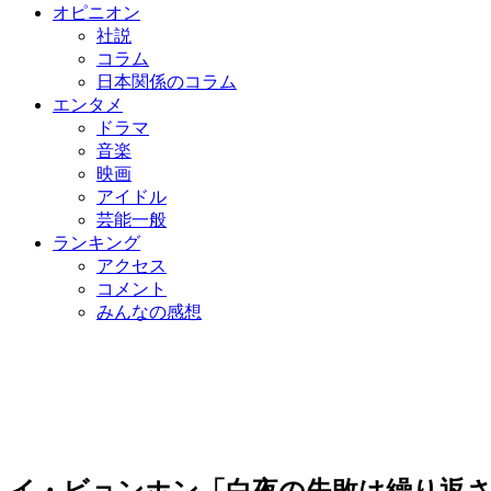
オピニオン
社説
コラム
日本関係のコラム
エンタメ
ドラマ
音楽
映画
アイドル
芸能一般
ランキング
アクセス
コメント
みんなの感想
イ・ビョンホン「白夜の失敗は繰り返