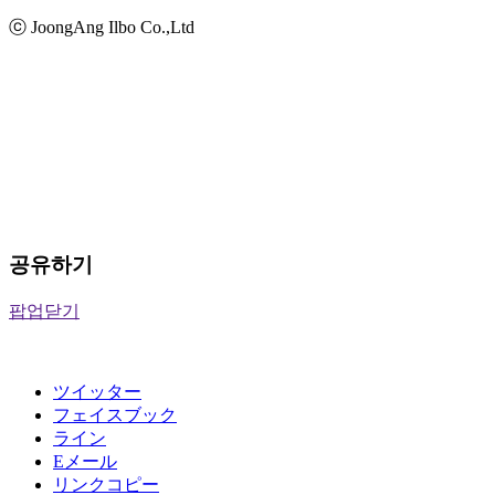
ⓒ JoongAng Ilbo Co.,Ltd
공유하기
팝업닫기
ツイッター
フェイスブック
ライン
Eメール
リンクコピー