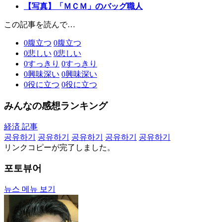
【写真】「ＭＣＭ」のバッグ職人
この記事を読んで…
0
腹立つ
0
腹立つ
0
悲しい
0
悲しい
0
すっきり
0
すっきり
0
興味深い
0
興味深い
0
役に立つ
0
役に立つ
みんなの感想ランキング
経済 記事
공유하기
공유하기
공유하기
공유하기
공유하기
リンクコピーが完了しました。
포토뷰어
뉴스 메뉴 보기