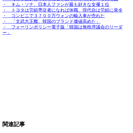
・ キム・ソナ、日本人ファンが最も好きな女優１位
・ トヨタは労組専従者になれば休職、現代自は労組に発令
・ コンビニで３７００万ウォンの輸入車が売れた
・ 「文武大王艦、韓国のブランド価値高めた」
・ フォーリンポリシー電子版「韓国は無秩序議会のリーダ
ー」
関連記事