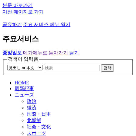
본문 바로가기
이전 페이지로 가기
공유하기
주요 서비스 메뉴 열기
주요서비스
중앙일보
메가메뉴로 돌아가기
닫기
검색어 입력폼
검색
HOME
最新記事
ニュース
政治
経済
国際・日本
北朝鮮
社会・文化
スポーツ