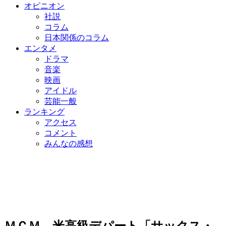
オピニオン
社説
コラム
日本関係のコラム
エンタメ
ドラマ
音楽
映画
アイドル
芸能一般
ランキング
アクセス
コメント
みんなの感想
ＭＣＭ、米高級デパート「サックス・