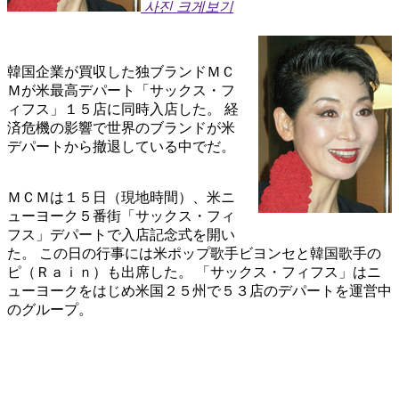
사진 크게보기
韓国企業が買収した独ブランドＭＣ
Ｍが米最高デパート「サックス・フ
ィフス」１５店に同時入店した。 経
済危機の影響で世界のブランドが米
デパートから撤退している中でだ。
ＭＣＭは１５日（現地時間）、米ニ
ューヨーク５番街「サックス・フィ
フス」デパートで入店記念式を開い
た。 この日の行事には米ポップ歌手ビヨンセと韓国歌手の
ピ（Ｒａｉｎ）も出席した。 「サックス・フィフス」はニ
ューヨークをはじめ米国２５州で５３店のデパートを運営中
のグループ。