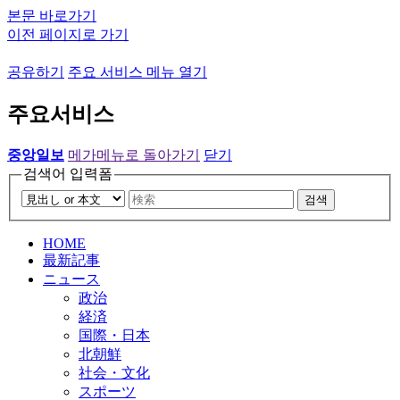
본문 바로가기
이전 페이지로 가기
공유하기
주요 서비스 메뉴 열기
주요서비스
중앙일보
메가메뉴로 돌아가기
닫기
검색어 입력폼
검색
HOME
最新記事
ニュース
政治
経済
国際・日本
北朝鮮
社会・文化
スポーツ