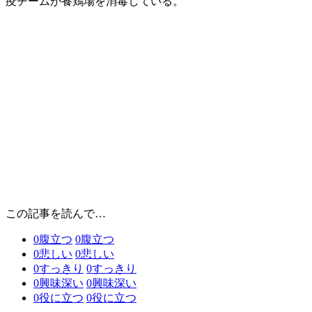
疫チームが養鶏場を消毒している。
この記事を読んで…
0
腹立つ
0
腹立つ
0
悲しい
0
悲しい
0
すっきり
0
すっきり
0
興味深い
0
興味深い
0
役に立つ
0
役に立つ