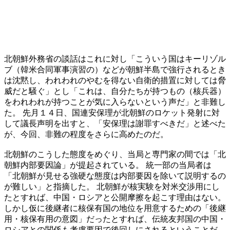
北朝鮮外務省の談話はこれに対し「こういう国はキーリゾル
ブ（韓米合同軍事演習の）などが朝鮮半島で強行されるとき
は沈黙し、われわれのやむを得ない自衛的措置に対しては脅
威だと騒ぐ」とし「これは、自分たちが持つもの（核兵器）
をわれわれが持つことが気に入らないという声だ」と非難し
た。 先月１４日、国連安保理が北朝鮮のロケット発射に対
して議長声明を出すと、「安保理は謝罪すべきだ」と述べた
が、今回、非難の程度をさらに高めたのだ。
北朝鮮のこうした態度をめぐり、当局と専門家の間では「北
朝鮮内部要因論」が提起されている。 統一部の当局者は
「北朝鮮が見せる強硬な態度は内部要因を除いて説明するの
が難しい」と指摘した。 北朝鮮が核実験を対米交渉用にし
たとすれば、中国・ロシアと公開摩擦を起こす理由はない。
しかし仮に後継者に核保有国の地位を用意するための「後継
用・核保有用の意図」だったとすれば、伝統友邦国の中国・
ロシアとの関係も考慮要因で後回しにされるということだ。