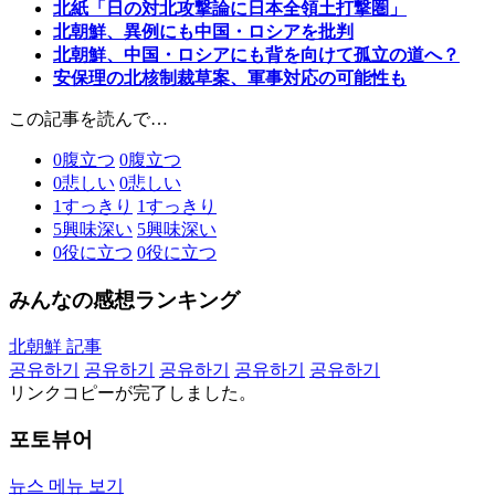
北紙「日の対北攻撃論に日本全領土打撃圏」
北朝鮮、異例にも中国・ロシアを批判
北朝鮮、中国・ロシアにも背を向けて孤立の道へ？
安保理の北核制裁草案、軍事対応の可能性も
この記事を読んで…
0
腹立つ
0
腹立つ
0
悲しい
0
悲しい
1
すっきり
1
すっきり
5
興味深い
5
興味深い
0
役に立つ
0
役に立つ
みんなの感想ランキング
北朝鮮 記事
공유하기
공유하기
공유하기
공유하기
공유하기
リンクコピーが完了しました。
포토뷰어
뉴스 메뉴 보기