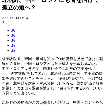
孤立の道へ？
2009.05.30 11:14
0
あ
あ
あ
あ
あ
核実験以降、韓国・米国を狙って強硬姿勢を見せてきた北朝
鮮が２９日、中国・ロシアとも対決構図を形成し始めた。
中国・ロシアはその間、国際社会で北朝鮮の立場を代弁
し、‘後方支援’をしてきた。 北朝鮮も両国に対して不満の露
出を避けてきたことを考えると、‘異例の徴候’だ。 一部では
今後、北朝鮮が対南・対米関係はもちろん、対外関係全般を
無視したまま自ら退路を遮断し、‘独り歩き’するのではとい
う見方まで出ている。
北朝鮮の外務省がこの日発表した談話は、中国・ロシアを名