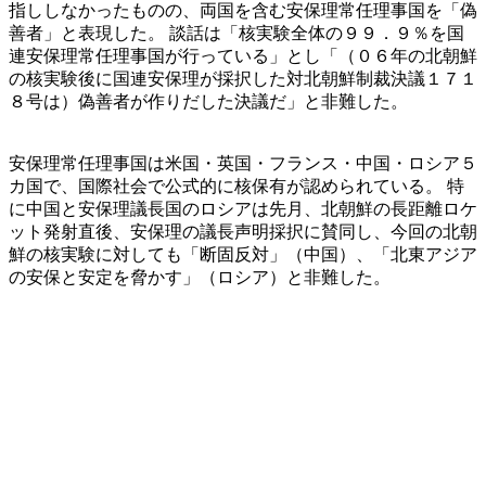
指ししなかったものの、両国を含む安保理常任理事国を「偽
善者」と表現した。 談話は「核実験全体の９９．９％を国
連安保理常任理事国が行っている」とし「（０６年の北朝鮮
の核実験後に国連安保理が採択した対北朝鮮制裁決議１７１
８号は）偽善者が作りだした決議だ」と非難した。
安保理常任理事国は米国・英国・フランス・中国・ロシア５
カ国で、国際社会で公式的に核保有が認められている。 特
に中国と安保理議長国のロシアは先月、北朝鮮の長距離ロケ
ット発射直後、安保理の議長声明採択に賛同し、今回の北朝
鮮の核実験に対しても「断固反対」（中国）、「北東アジア
の安保と安定を脅かす」（ロシア）と非難した。