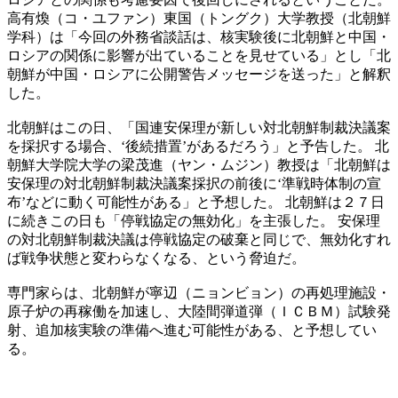
高有煥（コ・ユファン）東国（トングク）大学教授（北朝鮮
学科）は「今回の外務省談話は、核実験後に北朝鮮と中国・
ロシアの関係に影響が出ていることを見せている」とし「北
朝鮮が中国・ロシアに公開警告メッセージを送った」と解釈
した。
北朝鮮はこの日、「国連安保理が新しい対北朝鮮制裁決議案
を採択する場合、‘後続措置’があるだろう」と予告した。 北
朝鮮大学院大学の梁茂進（ヤン・ムジン）教授は「北朝鮮は
安保理の対北朝鮮制裁決議案採択の前後に‘準戦時体制の宣
布’などに動く可能性がある」と予想した。 北朝鮮は２７日
に続きこの日も「停戦協定の無効化」を主張した。 安保理
の対北朝鮮制裁決議は停戦協定の破棄と同じで、無効化すれ
ば戦争状態と変わらなくなる、という脅迫だ。
専門家らは、北朝鮮が寧辺（ニョンビョン）の再処理施設・
原子炉の再稼働を加速し、大陸間弾道弾（ＩＣＢＭ）試験発
射、追加核実験の準備へ進む可能性がある、と予想してい
る。