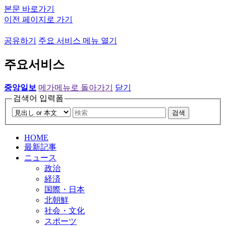
본문 바로가기
이전 페이지로 가기
공유하기
주요 서비스 메뉴 열기
주요서비스
중앙일보
메가메뉴로 돌아가기
닫기
검색어 입력폼
검색
HOME
最新記事
ニュース
政治
経済
国際・日本
北朝鮮
社会・文化
スポーツ