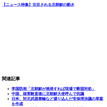
【ニュース特集】注目される北朝鮮の動き
関連記事
李国防相「北朝鮮が挑発すれば現場で断固対処」
中国、核実験直後に北朝鮮大使呼んで抗議
日米、対北武器禁輸など盛り込んだ安保理決議の草案
を作成