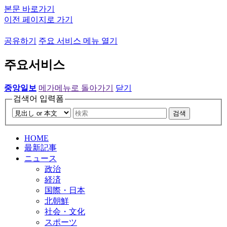
본문 바로가기
이전 페이지로 가기
공유하기
주요 서비스 메뉴 열기
주요서비스
중앙일보
메가메뉴로 돌아가기
닫기
검색어 입력폼
검색
HOME
最新記事
ニュース
政治
経済
国際・日本
北朝鮮
社会・文化
スポーツ