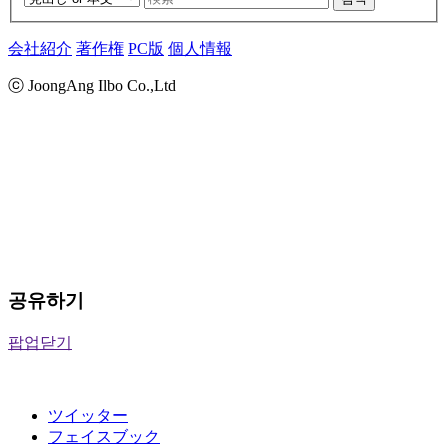
会社紹介
著作権
PC版
個人情報
ⓒ JoongAng Ilbo Co.,Ltd
공유하기
팝업닫기
ツイッター
フェイスブック