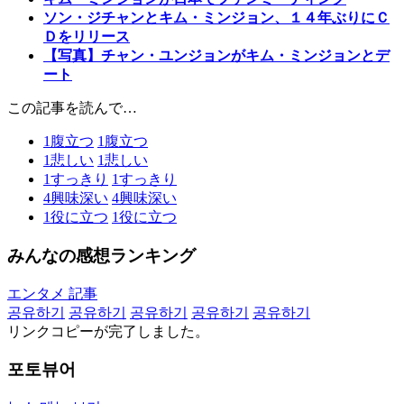
ソン・ジチャンとキム・ミンジョン、１４年ぶりにＣ
Ｄをリリース
【写真】チャン・ユンジョンがキム・ミンジョンとデ
ート
この記事を読んで…
1
腹立つ
1
腹立つ
1
悲しい
1
悲しい
1
すっきり
1
すっきり
4
興味深い
4
興味深い
1
役に立つ
1
役に立つ
みんなの感想ランキング
エンタメ 記事
공유하기
공유하기
공유하기
공유하기
공유하기
リンクコピーが完了しました。
포토뷰어