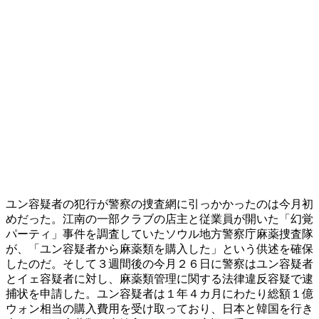
ユン容疑者の犯行が警察の捜査網に引っかかったのは今月初
めだった。江南の一部クラブの店主と従業員が開いた「幻覚
パーティ」事件を調査していたソウル地方警察庁麻薬捜査隊
が、「ユン容疑者から麻薬類を購入した」という供述を確保
したのだ。そして３週間後の今月２６日に警察はユン容疑者
とイェ容疑者に対し、麻薬類管理に関する法律違反容疑で逮
捕状を申請した。ユン容疑者は１年４カ月にわたり総額１億
ウォン相当の購入費用を受け取っており、日本と韓国を行き