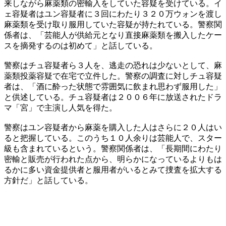
来しながら麻薬類の密輸入をしていた容疑を受けている。イ
ェ容疑者はユン容疑者に３回にわたり３２０万ウォンを渡し
麻薬類を受け取り服用していた容疑が持たれている。警察関
係者は、「芸能人が供給元となり直接麻薬類を搬入したケー
スを摘発するのは初めて」と話している。
警察はチュ容疑者ら３人を、逃走の恐れは少ないとして、麻
薬類投薬容疑で在宅で立件した。警察の調査に対しチュ容疑
者は、「酒に酔った状態で雰囲気に飲まれ思わず服用した」
と供述している。チュ容疑者は２００６年に放送されたドラ
マ「宮」で主演し人気を得た。
警察はユン容疑者から麻薬を購入した人はさらに２０人はい
ると把握している。このうち１０人余りは芸能人で、スター
級も含まれているという。警察関係者は、「長期間にわたり
密輸と販売が行われた点から、明らかになっているよりもは
るかに多い資金提供者と服用者がいるとみて捜査を拡大する
方針だ」と話している。