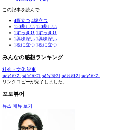
この記事を読んで…
4
腹立つ
4
腹立つ
120
悲しい
120
悲しい
1
すっきり
1
すっきり
1
興味深い
1
興味深い
1
役に立つ
1
役に立つ
みんなの感想ランキング
社会・文化 記事
공유하기
공유하기
공유하기
공유하기
공유하기
リンクコピーが完了しました。
포토뷰어
뉴스 메뉴 보기