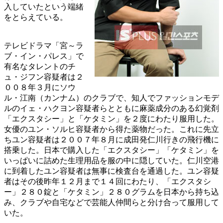
入していたという端緒
をとらえている。
テレビドラマ「宮～ラ
ブ・イン・パレス」で
有名なタレントのチ
ュ・ジフン容疑者は２
００８年３月にソウ
ル・江南（カンナム）のクラブで、知人でファッションモデ
ルのイェ・ハクヨン容疑者らとともに麻薬成分のある幻覚剤
「エクスタシー」と「ケタミン」を２度にわたり服用した。
女優のユン・ソルヒ容疑者から得た薬物だった。これに先立
ちユン容疑者は２００７年８月に成田発仁川行きの飛行機に
搭乗した。日本で購入した「エクスタシー」「ケタミン」を
いっぱいに詰めた生理用品を服の中に隠していた。仁川空港
に到着したユン容疑者は無事に検査台を通過した。ユン容疑
者はその後昨年１２月まで１４回にわたり、「エクスタシ
ー」２８０錠と「ケタミン」２８０グラムを日本から持ち込
み、クラブや自宅などで芸能人仲間らと分け合って服用して
いた。