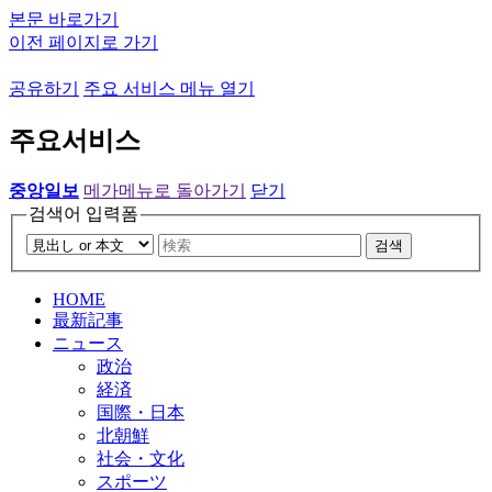
본문 바로가기
이전 페이지로 가기
공유하기
주요 서비스 메뉴 열기
주요서비스
중앙일보
메가메뉴로 돌아가기
닫기
검색어 입력폼
검색
HOME
最新記事
ニュース
政治
経済
国際・日本
北朝鮮
社会・文化
スポーツ