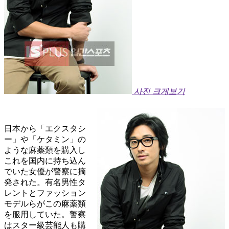
사진 크게보기
日本から「エクスタシ
ー」や「ケタミン」の
ような麻薬類を購入し
これを国内に持ち込ん
でいた女優が警察に摘
発された。有名男性タ
レントとファッション
モデルらがこの麻薬類
を服用していた。警察
はスター級芸能人も購