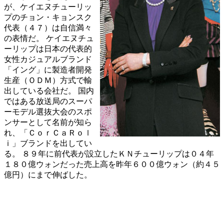
が、ケイエヌチューリッ
プのチョン・キョンスク
代表（４７）は自信満々
の表情だ。 ケイエヌチュ
ーリップは日本の代表的
女性カジュアルブランド
「イング」に製造者開発
生産（ＯＤＭ）方式で輸
出している会社だ。 国内
ではある放送局のスーパ
ーモデル選抜大会のスポ
ンサーとして名前が知ら
れ、「ＣｏｒＣａＲｏｌ
ｉ」ブランドを出してい
る。 ８９年に前代表が設立したＫＮチューリップは０４年
１８０億ウォンだった売上高を昨年６００億ウォン（約４５
億円）にまで伸ばした。