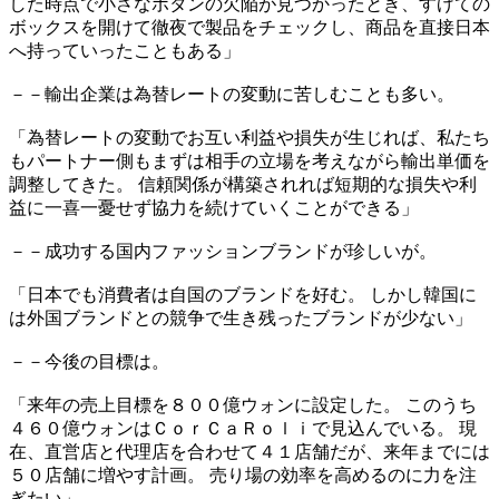
した時点で小さなボタンの欠陥が見つかったとき、すげての
ボックスを開けて徹夜で製品をチェックし、商品を直接日本
へ持っていったこともある」
－－輸出企業は為替レートの変動に苦しむことも多い。
「為替レートの変動でお互い利益や損失が生じれば、私たち
もパートナー側もまずは相手の立場を考えながら輸出単価を
調整してきた。 信頼関係が構築されれば短期的な損失や利
益に一喜一憂せず協力を続けていくことができる」
－－成功する国内ファッションブランドが珍しいが。
「日本でも消費者は自国のブランドを好む。 しかし韓国に
は外国ブランドとの競争で生き残ったブランドが少ない」
－－今後の目標は。
「来年の売上目標を８００億ウォンに設定した。 このうち
４６０億ウォンはＣｏｒＣａＲｏｌｉで見込んでいる。 現
在、直営店と代理店を合わせて４１店舗だが、来年までには
５０店舗に増やす計画。 売り場の効率を高めるのに力を注
ぎたい」