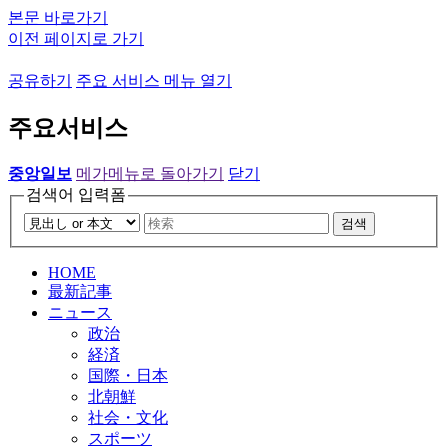
본문 바로가기
이전 페이지로 가기
공유하기
주요 서비스 메뉴 열기
주요서비스
중앙일보
메가메뉴로 돌아가기
닫기
검색어 입력폼
검색
HOME
最新記事
ニュース
政治
経済
国際・日本
北朝鮮
社会・文化
スポーツ