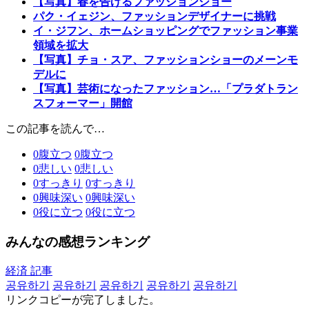
【写真】春を告げるファッションショー
パク・イェジン、ファッションデザイナーに挑戦
イ・ジフン、ホームショッピングでファッション事業
領域を拡大
【写真】チョ・スア、ファッションショーのメーンモ
デルに
【写真】芸術になったファッション…「プラダトラン
スフォーマー」開館
この記事を読んで…
0
腹立つ
0
腹立つ
0
悲しい
0
悲しい
0
すっきり
0
すっきり
0
興味深い
0
興味深い
0
役に立つ
0
役に立つ
みんなの感想ランキング
経済 記事
공유하기
공유하기
공유하기
공유하기
공유하기
リンクコピーが完了しました。