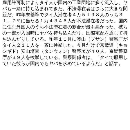
雇用許可制によりタイ人が国内の工業団地に多く流入し、ヤ
バも一緒に持ち込まれてきた。不法滞在者はさらに大きな問
題だ。昨年末基準でタイ人滞在者４万５１９８人のうち３
１．７％に当たる１万４３４６人が不法滞在者だった。国内
に住む外国人のうち不法滞在者の割合が最も高かった。彼ら
の一部が入国時にヤバを持ち込んだり、国際宅配を通じて持
ち込んだりしている。昨年１１月に釜山（プサン）警察庁が
タイ人２１１人を一斉に検挙した。今月だけで京畿道（キョ
ンギド）安山壇園（タンウォン）警察署が４０人、京畿警察
庁が３９人を検挙している。警察関係者は、「タイで服用し
ていた彼らが国内でもヤバを求めているようだ」と話す。