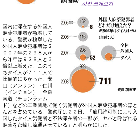
사진 크게보기
国内に滞在する外国人
麻薬犯罪者が急増して
いる。警察が検挙した
外国人麻薬犯罪者は２
００７年の２９８人か
ら昨年は９２８人と３
倍以上増えた。このう
ちタイ人が７１１人で
圧倒的に多かった。安
山（アンサン）・仁川
（インチョン）・全羅
南道（チョンラナム
ド）などの工業団地で働く労働者が外国人麻薬犯罪者のほと
んどを占めている。警察庁は２２日、「雇用許可制により入
国したタイ人労働者と不法滞在者の一部が、ヤバと呼ばれる
麻薬を密輸し流通させている」と明らかにした。