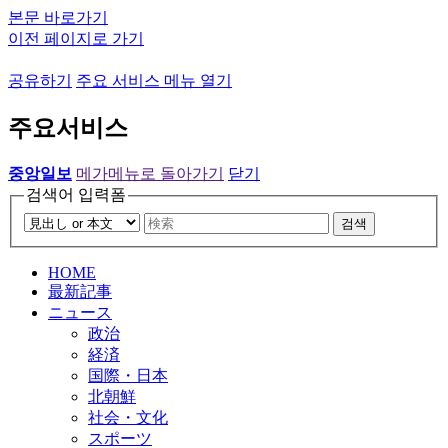
본문 바로가기
이전 페이지로 가기
공유하기
주요 서비스 메뉴 열기
주요서비스
중앙일보
메가메뉴로 돌아가기
닫기
검색어 입력폼
검색
HOME
最新記事
ニュース
政治
経済
国際・日本
北朝鮮
社会・文化
スポーツ