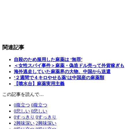
関連記事
自殺のため服用した麻薬は ‘無罪’
＜女性スパイ事件＞麻薬・偽造ドル売って外貨稼ぎも
海外逃走していた麻薬界の大物、中国から送還
‘２週間で４キロやせる薬’は中国産の麻薬類
【噴水台】麻薬実用主義
この記事を読んで…
0
腹立つ
0
腹立つ
0
悲しい
0
悲しい
0
すっきり
0
すっきり
2
興味深い
2
興味深い