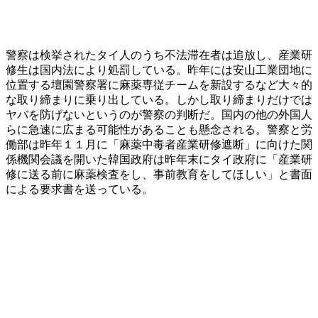
警察は検挙されたタイ人のうち不法滞在者は追放し、産業研
修生は国内法により処罰している。昨年には安山工業団地に
位置する壇園警察署に麻薬専従チームを新設するなど大々的
な取り締まりに乗り出している。しかし取り締まりだけでは
ヤバを防げないというのが警察の判断だ。国内の他の外国人
らに急速に広まる可能性があることも懸念される。警察と労
働部は昨年１１月に「麻薬中毒者産業研修遮断」に向けた関
係機関会議を開いた韓国政府は昨年末にタイ政府に「産業研
修に送る前に麻薬検査をし、事前教育をしてほしい」と書面
による要求書を送っている。