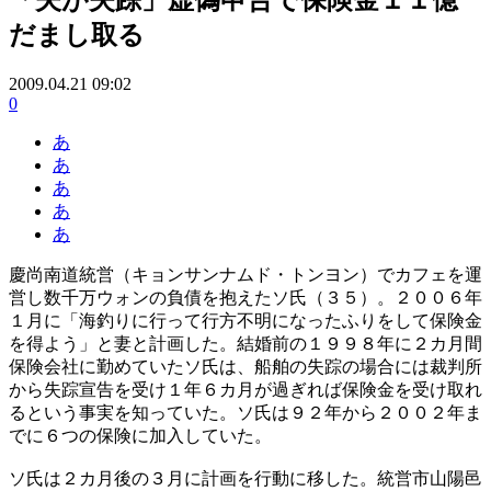
だまし取る
2009.04.21 09:02
0
あ
あ
あ
あ
あ
慶尚南道統営（キョンサンナムド・トンヨン）でカフェを運
営し数千万ウォンの負債を抱えたソ氏（３５）。２００６年
１月に「海釣りに行って行方不明になったふりをして保険金
を得よう」と妻と計画した。結婚前の１９９８年に２カ月間
保険会社に勤めていたソ氏は、船舶の失踪の場合には裁判所
から失踪宣告を受け１年６カ月が過ぎれば保険金を受け取れ
るという事実を知っていた。ソ氏は９２年から２００２年ま
でに６つの保険に加入していた。
ソ氏は２カ月後の３月に計画を行動に移した。統営市山陽邑