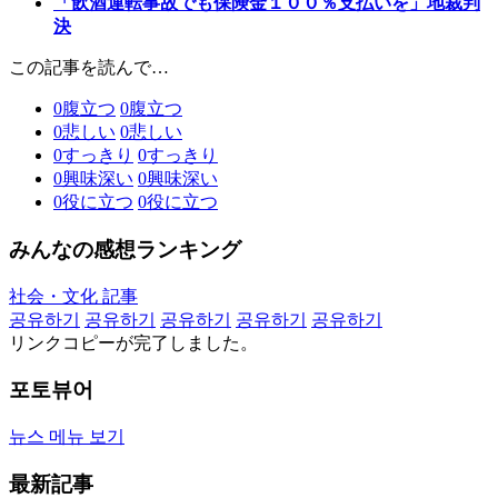
「飲酒運転事故でも保険金１００％支払いを」地裁判
決
この記事を読んで…
0
腹立つ
0
腹立つ
0
悲しい
0
悲しい
0
すっきり
0
すっきり
0
興味深い
0
興味深い
0
役に立つ
0
役に立つ
みんなの感想ランキング
社会・文化 記事
공유하기
공유하기
공유하기
공유하기
공유하기
リンクコピーが完了しました。
포토뷰어
뉴스 메뉴 보기
最新記事