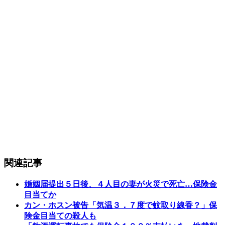
関連記事
婚姻届提出５日後、４人目の妻が火災で死亡…保険金
目当てか
カン・ホスン被告「気温３．７度で蚊取り線香？」保
険金目当ての殺人も