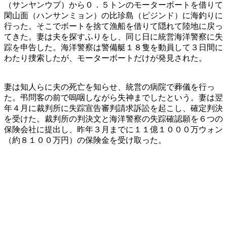
（サンヤンウプ）から０．５トンのモーターボートを借りて
閑山面（ハンサンミョン）の比珍島（ピジンド）に海釣りに
行った。そこでボートを捨て漁船を借りて隠れて陸地に戻っ
てきた。妻は夫を探すふりをし、同じ日に統営海洋警察に失
踪を申告した。海洋警察は警備艇１８隻を動員して３日間に
わたり捜索したが、モーターボートだけが発見された。
妻は知人らに夫の死亡を知らせ、統営の病院で葬儀を行っ
た。弔問客の前で嗚咽しながら失神までしたという。妻は翌
年４月に裁判所に失踪宣告審判請求訴訟を起こし、確定判決
を受けた。裁判所の判決文と海洋警察の失踪確認願を６つの
保険会社に提出し、昨年３月までに１１億１０００万ウォン
（約８１００万円）の保険金を受け取った。