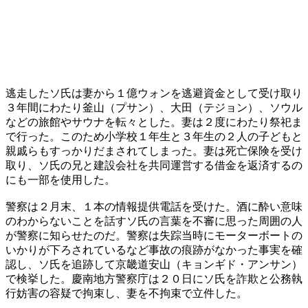
逃走したソ氏は妻から１億ウォンを逃避資金として受け取り
３年間にわたり釜山（プサン）、大田（テジョン）、ソウル
などの旅館やサウナを転々とした。妻は２度にわたり祭祀ま
で行った。このため小学校１年生と３年生の２人の子どもと
親戚らもすっかりだまされてしまった。妻は死亡保険を受け
取り、ソ氏の兄と建設会社を共同運営する借金を返済するの
にも一部を使用した。
警察は２月末、１本の情報提供電話を受けた。酒に酔い意味
のわからないことを話すソ氏の言葉を不審に思った周囲の人
が警察に知らせたのだ。警察は失踪当時にモーターボートの
いかりが下ろされているなど事故の痕跡がなかった事実を確
認し、ソ氏を追跡して京畿道安山（キョンギド・アンサン）
で検挙した。慶南地方警察庁は２０日にソ氏を詐欺と公務執
行妨害の容疑で拘束し、妻を不拘束で立件した。