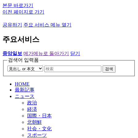
본문 바로가기
이전 페이지로 가기
공유하기
주요 서비스 메뉴 열기
주요서비스
중앙일보
메가메뉴로 돌아가기
닫기
검색어 입력폼
검색
HOME
最新記事
ニュース
政治
経済
国際・日本
北朝鮮
社会・文化
スポーツ