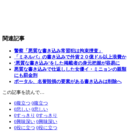
関連記事
警察「悪質な書き込み常習犯は拘束捜査」
「ミネルバ」の書き込みで外貨２０億ドル以上浪費か
‘悪質な書き込み’をした掲載者の身元把握が容易に
悪質な書き込みで仕返しした女優イ・ミニョンの親類
にも罰金刑
ポータル、名誉毀損の要素がある書き込みは削除へ
この記事を読んで…
0
腹立つ
0
腹立つ
0
悲しい
0
悲しい
0
すっきり
0
すっきり
0
興味深い
0
興味深い
0
役に立つ
0
役に立つ