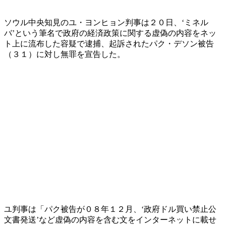
ソウル中央知見のユ・ヨンヒョン判事は２０日、‘ミネル
バ’という筆名で政府の経済政策に関する虚偽の内容をネッ
ト上に流布した容疑で逮捕、起訴されたパク・デソン被告
（３１）に対し無罪を宣告した。
ユ判事は「パク被告が０８年１２月、‘政府ドル買い禁止公
文書発送’など虚偽の内容を含む文をインターネットに載せ