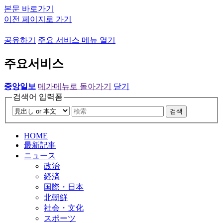
본문 바로가기
이전 페이지로 가기
공유하기
주요 서비스 메뉴 열기
주요서비스
중앙일보
메가메뉴로 돌아가기
닫기
검색어 입력폼
검색
HOME
最新記事
ニュース
政治
経済
国際・日本
北朝鮮
社会・文化
スポーツ