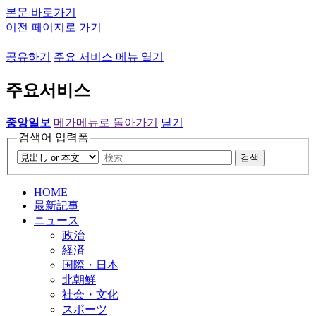
본문 바로가기
이전 페이지로 가기
공유하기
주요 서비스 메뉴 열기
주요서비스
중앙일보
메가메뉴로 돌아가기
닫기
검색어 입력폼
검색
HOME
最新記事
ニュース
政治
経済
国際・日本
北朝鮮
社会・文化
スポーツ