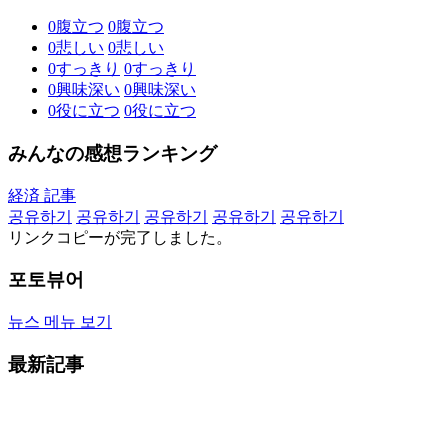
0
腹立つ
0
腹立つ
0
悲しい
0
悲しい
0
すっきり
0
すっきり
0
興味深い
0
興味深い
0
役に立つ
0
役に立つ
みんなの感想ランキング
経済 記事
공유하기
공유하기
공유하기
공유하기
공유하기
リンクコピーが完了しました。
포토뷰어
뉴스 메뉴 보기
最新記事