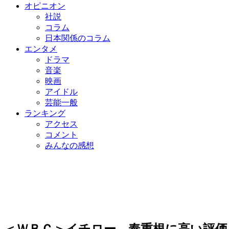
オピニオン
社説
コラム
日本関係のコラム
エンタメ
ドラマ
音楽
映画
アイドル
芸能一般
ランキング
アクセス
コメント
みんなの感想
＜ＷＢＣ＞イチロー、奉重根に高い評価