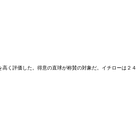
を高く評価した。得意の直球が称賛の対象だ。イチローは２４
。