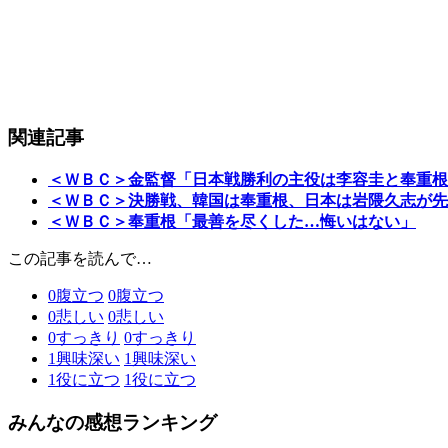
関連記事
＜ＷＢＣ＞金監督「日本戦勝利の主役は李容圭と奉重根
＜ＷＢＣ＞決勝戦、韓国は奉重根、日本は岩隈久志が先
＜ＷＢＣ＞奉重根「最善を尽くした…悔いはない」
この記事を読んで…
0
腹立つ
0
腹立つ
0
悲しい
0
悲しい
0
すっきり
0
すっきり
1
興味深い
1
興味深い
1
役に立つ
1
役に立つ
みんなの感想ランキング