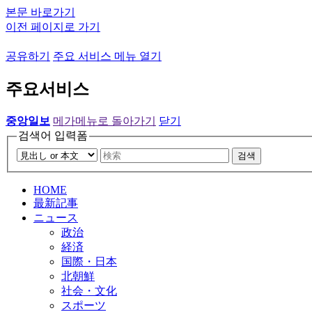
본문 바로가기
이전 페이지로 가기
공유하기
주요 서비스 메뉴 열기
주요서비스
중앙일보
메가메뉴로 돌아가기
닫기
검색어 입력폼
검색
HOME
最新記事
ニュース
政治
経済
国際・日本
北朝鮮
社会・文化
スポーツ