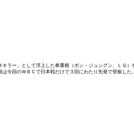
本キラー」として浮上した奉重根（ポン・ジュングン、ＬＧ）
根は今回のＷＢＣで日本戦だけで３回にわたり先発で登板した