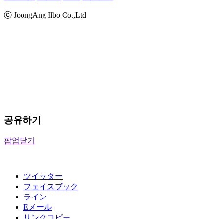
ⓒ JoongAng Ilbo Co.,Ltd
공유하기
팝업닫기
ツイッター
フェイスブック
ライン
Eメール
リンクコピー