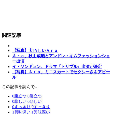
関連記事
【写真】 初々しいＡｒａ
Ａｒａ、秋山成勲とアンドレ・キムファッションショ
ー出演
イ・ソンギュン、ドラマ『トリプル』出演が決定
【写真】Ａｒａ、ミニスカートでセクシーさをアピー
ル
この記事を読んで…
0
腹立つ
0
腹立つ
0
悲しい
0
悲しい
0
すっきり
0
すっきり
1
興味深い
1
興味深い