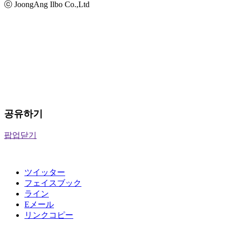
ⓒ JoongAng Ilbo Co.,Ltd
공유하기
팝업닫기
ツイッター
フェイスブック
ライン
Eメール
リンクコピー