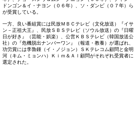
ドンゴン＆イ・ナヨン（０６年）、ソ・ダンビ（０７年）ら
が受賞している。
一方、良い番組賞には民放ＭＢＣテレビ（文化放送）『イサ
ン－正祖大王』、民放ＳＢＳテレビ（ソウル放送）の『日曜
日が好き』（芸能・娯楽）、公営ＫＢＳテレビ（韓国放送公
社）の『危機脱出ナンバーワン』（報道・教養）が選ばれ、
功労賞には李魯鍾（イ・ノジョン）ＳＫテレコム顧問と金明
河（キム・ミョンハ）Ｋｉｍ＆Ａｌ顧問がそれぞれ受賞者に
選定された。