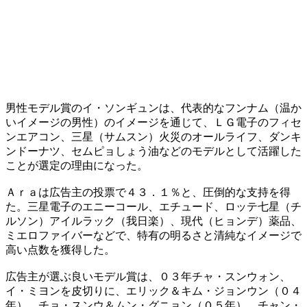
男性モデル賞のイ・ソンギュンは、代表的なフンナム（温か
いイメージの男性）のイメージを通じて、ＬＧ電子のフィセ
ンエアコン、三星（サムスン）火災のオールライフ、ダンキ
ンドーナツ、セムピョしょう油などのモデルとして活躍した
ことが選定の理由になった。
Ａｒａは広告主の投票で４３．１％と、圧倒的な支持を得
た。三星電子のエニーコール、エチュード、ロッテ七星（チ
ルソン）アイルラック（我日楽）、現代（ヒョンデ）薬品、
ミエロファイバーなどで、特有の明るさと清純なイメージで
高い点数を獲得した。
広告主が選ぶ良いモデル賞は、０３年チャ・スンウォン、
イ・ミヨンを皮切りに、エリック＆キム・ジョンウン（０４
年）、チョ・スンウ＆ムン・グニョン（０５年）、チャン・