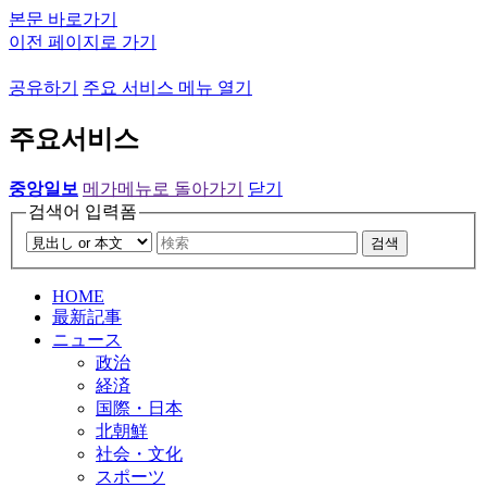
본문 바로가기
이전 페이지로 가기
공유하기
주요 서비스 메뉴 열기
주요서비스
중앙일보
메가메뉴로 돌아가기
닫기
검색어 입력폼
검색
HOME
最新記事
ニュース
政治
経済
国際・日本
北朝鮮
社会・文化
スポーツ