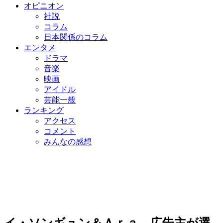
オピニオン
社説
コラム
日本関係のコラム
エンタメ
ドラマ
音楽
映画
アイドル
芸能一般
ランキング
アクセス
コメント
みんなの感想
イ・ソンギュン＆Ａｒａ、広告主が選