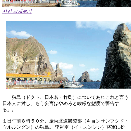
사진 크게보기
「独島（ドクト、日本名・竹島）についてあれこれと言う
日本人に対し、もう妄言はやめろと峻厳な態度で警告す
る」。
１日午前８時５０分、慶尚北道鬱陵郡（キョンサンブクド・
ウルルングン）の独島。 李舜臣（イ・スンシン）将軍に扮