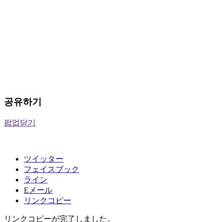
공유하기
팝업닫기
ツイッター
フェイスブック
ライン
Eメール
リンクコピー
リンクコピーが完了しました。