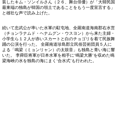
装したキム・ソンイルさん（２６、舞台俳優）が「大韓民国
最東端の独島が韓国の領土であることをもう一度宣言する」
と雄壮な声で読み上げた。
続いて忠武公が率いた水軍の駐屯地、全羅南道海南郡右水営
（チョンラナムド・ヘナムグン・ウスヨン）から来た主婦・
小学生ら１２人が赤いスカートと白のチョゴリを着て民族舞
踊の公演を行った。 全羅南道珍島郡立民俗芸術団員５人に
よる「鳴梁（ミョンリャン）の太鼓音」も独島と青い海に響
いた。 李舜臣将軍が日本水軍を相手に‘鳴梁大勝’を収めた鳴
梁海峽の水を独島の海にまく‘合水式’も行われた。