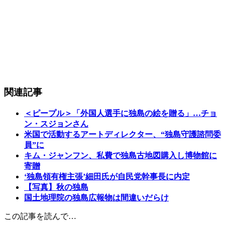
関連記事
＜ピープル＞「外国人選手に独島の絵を贈る」…チョ
ン・スジョンさん
米国で活動するアートディレクター、“独島守護諮問委
員”に
キム・ジャンフン、私費で独島古地図購入し博物館に
寄贈
‘独島領有権主張’細田氏が自民党幹事長に内定
【写真】秋の独島
国土地理院の独島広報物は間違いだらけ
この記事を読んで…