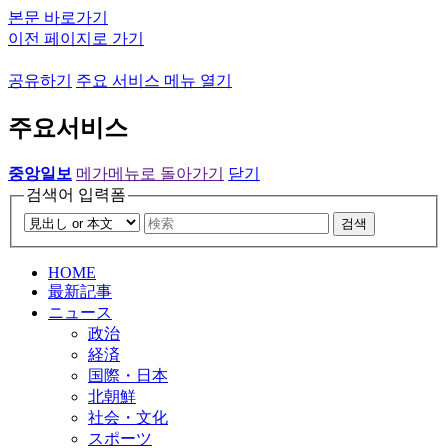
본문 바로가기
이전 페이지로 가기
공유하기
주요 서비스 메뉴 열기
주요서비스
중앙일보
메가메뉴로 돌아가기
닫기
검색어 입력폼
검색
HOME
最新記事
ニュース
政治
経済
国際・日本
北朝鮮
社会・文化
スポーツ