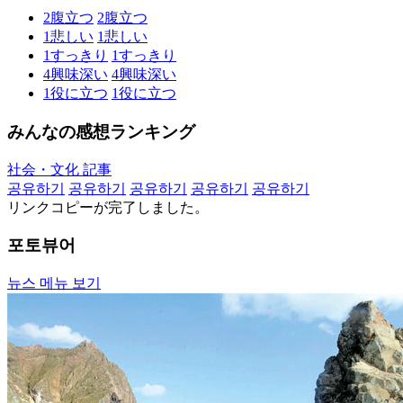
2
腹立つ
2
腹立つ
1
悲しい
1
悲しい
1
すっきり
1
すっきり
4
興味深い
4
興味深い
1
役に立つ
1
役に立つ
みんなの感想ランキング
社会・文化 記事
공유하기
공유하기
공유하기
공유하기
공유하기
リンクコピーが完了しました。
포토뷰어
뉴스 메뉴 보기