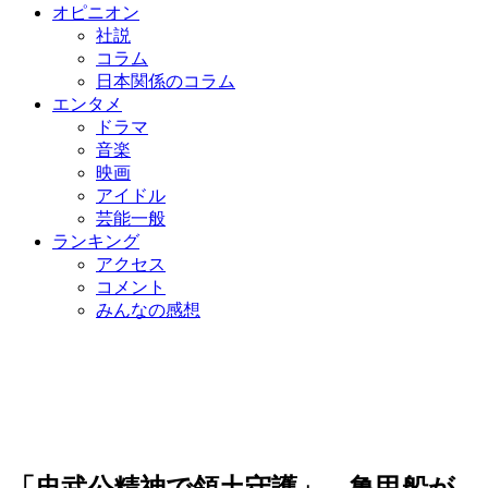
オピニオン
社説
コラム
日本関係のコラム
エンタメ
ドラマ
音楽
映画
アイドル
芸能一般
ランキング
アクセス
コメント
みんなの感想
「忠武公精神で領土守護」…亀甲船が