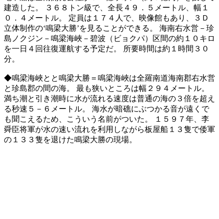
建造した。 ３６８トン級で、全長４９．５メートル、幅１
０．４メートル。 定員は１７４人で、映像館もあり、３Ｄ
立体制作の‘鳴梁大勝’を見ることができる。 海南右水営－珍
島ノクジン－鳴梁海峽－碧波（ビョクパ）区間の約１０キロ
を一日４回往復運航する予定だ。 所要時間は約１時間３０
分。
◆鳴梁海峽とと鳴梁大勝＝鳴梁海峽は全羅南道海南郡右水営
と珍島郡の間の海。 最も狭いところは幅２９４メートル。
満ち潮と引き潮時に水が流れる速度は普通の海の３倍を超え
る秒速５－６メートル。 海水が暗礁にぶつかる音が遠くで
も聞こえるため、こういう名前がついた。 １５９７年、李
舜臣将軍が水の速い流れを利用しながら板屋船１３隻で倭軍
の１３３隻を退けた鳴梁大勝の現場。