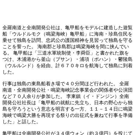
全羅南道と全南開発公社は、亀甲船をモデルに建造した遊覧
船「ウルドルモク（鳴梁海峽）亀甲船」に海南・珍島住民を
乗せて独島を訪問、忠武公の護国精神を見習って独島を守る
ことを誓った。 海南郡と珍島郡は鳴梁海峽を間に挟んでい
る。 亀甲船は「三道水軍統制使・李舜臣」と書かれた旗を
つけ、木浦港から釜山（プサン）・浦項（ポハン）・鬱陵島
（ウルルンド）を経由、計６７０キロを航海して独島に到着
した。
行事は独島の東島船着き場で４０分間ほど行われた。 全羅
南道・全南開発公社・鳴梁海峽記念事業会の関係者や公演団
など７０人余りが参加した。 李東鎮（イ・ドンジン）全南
開発公社社長は「亀甲船の就航に先立ち、日本の野心から独
島を守ろうという意志を明言する一方、１１－１４日に鳴梁
海峽で鳴梁大勝を再現する祭りの出征式を兼ねて行事を準備
した」と話した。
亀甲船は全南開発公社が３４億ウォン（約３億円）を投じて