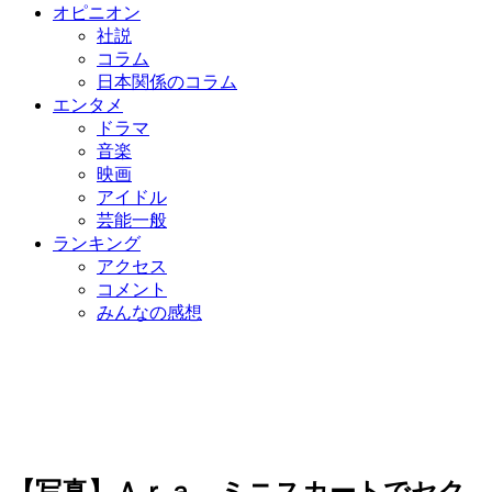
オピニオン
社説
コラム
日本関係のコラム
エンタメ
ドラマ
音楽
映画
アイドル
芸能一般
ランキング
アクセス
コメント
みんなの感想
【写真】Ａｒａ、ミニスカートでセク