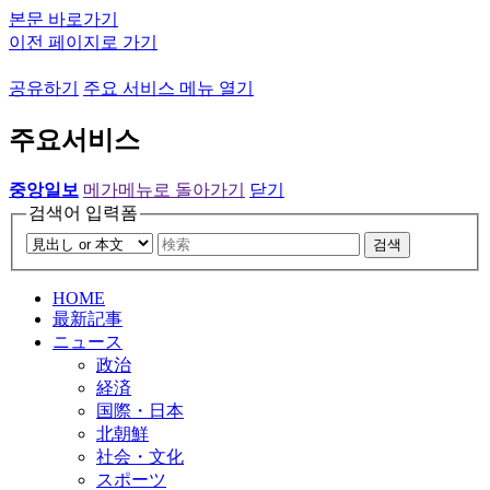
본문 바로가기
이전 페이지로 가기
공유하기
주요 서비스 메뉴 열기
주요서비스
중앙일보
메가메뉴로 돌아가기
닫기
검색어 입력폼
검색
HOME
最新記事
ニュース
政治
経済
国際・日本
北朝鮮
社会・文化
スポーツ