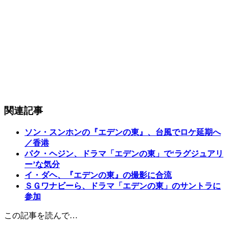
関連記事
ソン・スンホンの『エデンの東』、台風でロケ延期へ
／香港
パク・ヘジン、ドラマ「エデンの東」で‘ラグジュアリ
ー’な気分
イ・ダヘ、『エデンの東』の撮影に合流
ＳＧワナビーら、ドラマ「エデンの東」のサントラに
参加
この記事を読んで…