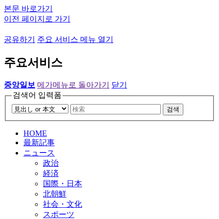
본문 바로가기
이전 페이지로 가기
공유하기
주요 서비스 메뉴 열기
주요서비스
중앙일보
메가메뉴로 돌아가기
닫기
검색어 입력폼
검색
HOME
最新記事
ニュース
政治
経済
国際・日本
北朝鮮
社会・文化
スポーツ