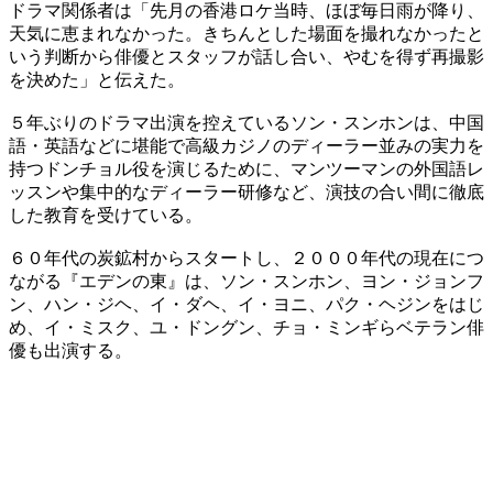
ドラマ関係者は「先月の香港ロケ当時、ほぼ毎日雨が降り、
天気に恵まれなかった。きちんとした場面を撮れなかったと
いう判断から俳優とスタッフが話し合い、やむを得ず再撮影
を決めた」と伝えた。
５年ぶりのドラマ出演を控えているソン・スンホンは、中国
語・英語などに堪能で高級カジノのディーラー並みの実力を
持つドンチョル役を演じるために、マンツーマンの外国語レ
ッスンや集中的なディーラー研修など、演技の合い間に徹底
した教育を受けている。
６０年代の炭鉱村からスタートし、２０００年代の現在につ
ながる『エデンの東』は、ソン・スンホン、ヨン・ジョンフ
ン、ハン・ジヘ、イ・ダヘ、イ・ヨニ、パク・ヘジンをはじ
め、イ・ミスク、ユ・ドングン、チョ・ミンギらベテラン俳
優も出演する。