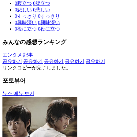
0
腹立つ
0
腹立つ
0
悲しい
0
悲しい
0
すっきり
0
すっきり
0
興味深い
0
興味深い
0
役に立つ
0
役に立つ
みんなの感想ランキング
エンタメ 記事
공유하기
공유하기
공유하기
공유하기
공유하기
リンクコピーが完了しました。
포토뷰어
뉴스 메뉴 보기