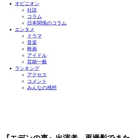
オピニオン
社説
コラム
日本関係のコラム
エンタメ
ドラマ
音楽
映画
アイドル
芸能一般
ランキング
アクセス
コメント
みんなの感想
『エデンの東』出演者、再撮影でまた