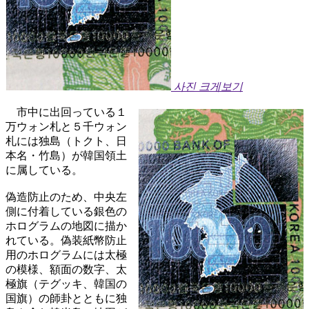
사진 크게보기
市中に出回っている１
万ウォン札と５千ウォン
札には独島（トクト、日
本名・竹島）が韓国領土
に属している。
偽造防止のため、中央左
側に付着している銀色の
ホログラムの地図に描か
れている。偽装紙幣防止
用のホログラムには太極
の模様、額面の数字、太
極旗（テグッキ、韓国の
国旗）の師卦とともに独