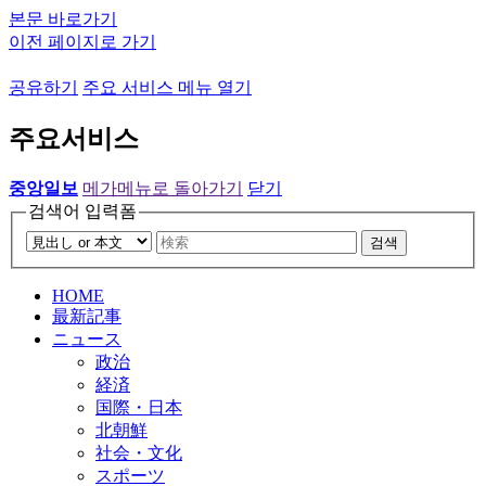
본문 바로가기
이전 페이지로 가기
공유하기
주요 서비스 메뉴 열기
주요서비스
중앙일보
메가메뉴로 돌아가기
닫기
검색어 입력폼
검색
HOME
最新記事
ニュース
政治
経済
国際・日本
北朝鮮
社会・文化
スポーツ