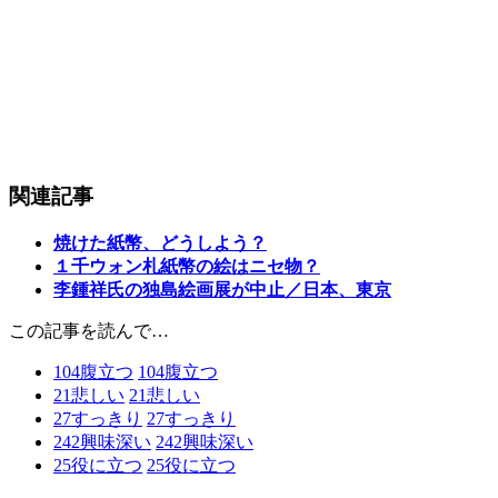
関連記事
焼けた紙幣、どうしよう？
１千ウォン札紙幣の絵はニセ物？
李鍾祥氏の独島絵画展が中止／日本、東京
この記事を読んで…
104
腹立つ
104
腹立つ
21
悲しい
21
悲しい
27
すっきり
27
すっきり
242
興味深い
242
興味深い
25
役に立つ
25
役に立つ