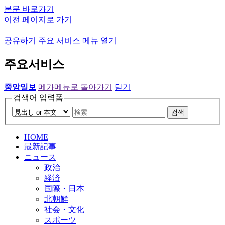
본문 바로가기
이전 페이지로 가기
공유하기
주요 서비스 메뉴 열기
주요서비스
중앙일보
메가메뉴로 돌아가기
닫기
검색어 입력폼
검색
HOME
最新記事
ニュース
政治
経済
国際・日本
北朝鮮
社会・文化
スポーツ