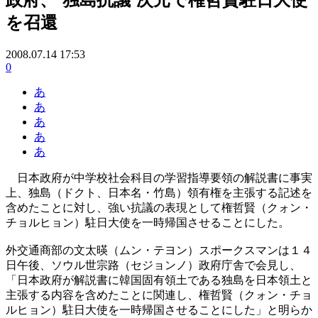
を召還
2008.07.14 17:53
0
あ
あ
あ
あ
あ
日本政府が中学校社会科目の学習指導要領の解説書に事実
上、独島（ドクト、日本名・竹島）領有権を主張する記述を
含めたことに対し、強い抗議の表現として権哲賢（クォン・
チョルヒョン）駐日大使を一時帰国させることにした。
外交通商部の文太暎（ムン・テヨン）スポークスマンは１４
日午後、ソウル世宗路（セジョンノ）政府庁舎で会見し、
「日本政府が解説書に韓国固有領土である独島を日本領土と
主張する内容を含めたことに関連し、権哲賢（クォン・チョ
ルヒョン）駐日大使を一時帰国させることにした」と明らか