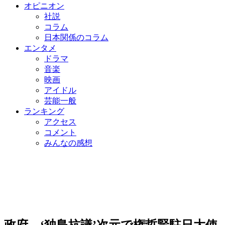
オピニオン
社説
コラム
日本関係のコラム
エンタメ
ドラマ
音楽
映画
アイドル
芸能一般
ランキング
アクセス
コメント
みんなの感想
政府、‘独島抗議’次元で権哲賢駐日大使