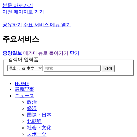
본문 바로가기
이전 페이지로 가기
공유하기
주요 서비스 메뉴 열기
주요서비스
중앙일보
메가메뉴로 돌아가기
닫기
검색어 입력폼
검색
HOME
最新記事
ニュース
政治
経済
国際・日本
北朝鮮
社会・文化
スポーツ