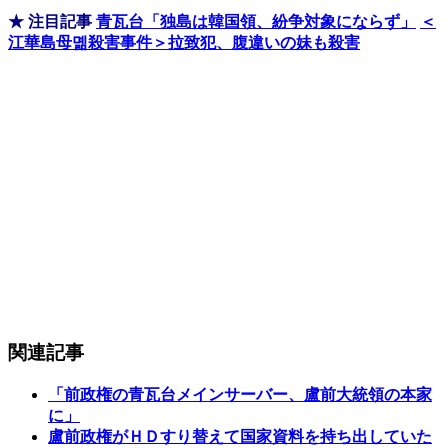
★ 注目記事
青瓦台「独島は韓国領、紛争対象にならず」
＜
江華島母몖殺害事件＞拉致犯、腹違いの妹も殺害
関連記事
「前政権の青瓦台メインサーバー、盧前大統領の本家
に」
盧前政権がＨＤすり替えて国家資料を持ち出していた