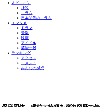
オピニオン
社説
コラム
日本関係のコラム
エンタメ
ドラマ
音楽
映画
アイドル
芸能一般
ランキング
アクセス
コメント
みんなの感想
保守団体、盧前大統領を窃盗容疑で告