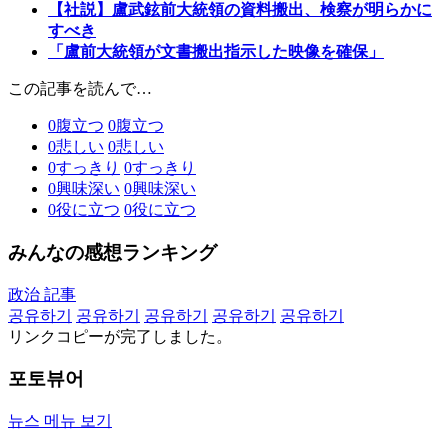
【社説】盧武鉉前大統領の資料搬出、検察が明らかに
すべき
「盧前大統領が文書搬出指示した映像を確保」
この記事を読んで…
0
腹立つ
0
腹立つ
0
悲しい
0
悲しい
0
すっきり
0
すっきり
0
興味深い
0
興味深い
0
役に立つ
0
役に立つ
みんなの感想ランキング
政治 記事
공유하기
공유하기
공유하기
공유하기
공유하기
リンクコピーが完了しました。
포토뷰어
뉴스 메뉴 보기