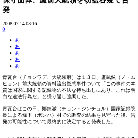
発
2008.07.14 08:16
0
あ
あ
あ
あ
あ
青瓦台（チョンワデ、大統領府）は１３日、盧武鉉（ノ・ム
ヒョン）前大統領の資料流出疑惑事件ついて「この事件の本
質は国家に関する記録物の不法な持ち出しにあり、これは明
白な違法行為だ」と繰り返し強調した。
青瓦台はこの日、鄭鎮澈（チョン・ジンチョル）国家記録院
長による烽下（ボンハ）村での調査の結果を見守った後、告
発の可能性について最終的に決定すると発表した。