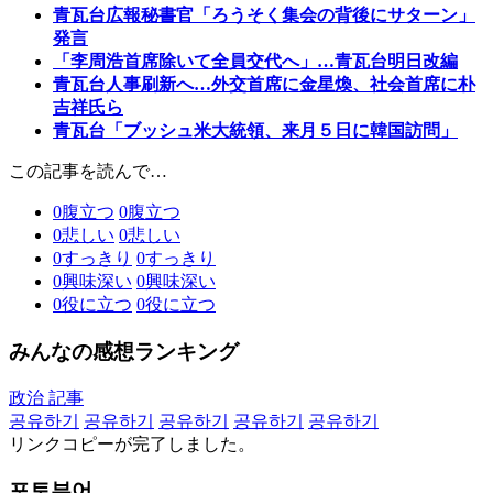
青瓦台広報秘書官「ろうそく集会の背後にサターン」
発言
「李周浩首席除いて全員交代へ」…青瓦台明日改編
青瓦台人事刷新へ…外交首席に金星煥、社会首席に朴
吉祥氏ら
青瓦台「ブッシュ米大統領、来月５日に韓国訪問」
この記事を読んで…
0
腹立つ
0
腹立つ
0
悲しい
0
悲しい
0
すっきり
0
すっきり
0
興味深い
0
興味深い
0
役に立つ
0
役に立つ
みんなの感想ランキング
政治 記事
공유하기
공유하기
공유하기
공유하기
공유하기
リンクコピーが完了しました。
포토뷰어