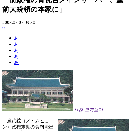
前大統領の本家に」
2008.07.07 09:30
0
あ
あ
あ
あ
あ
사진 크게보기
盧武鉉（ノ・ムヒョ
ン）政権末期の資料流出