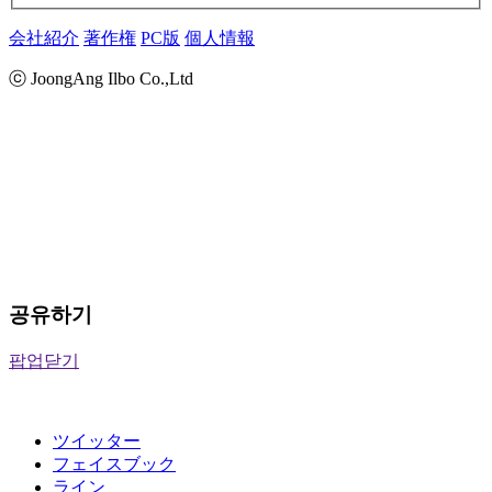
会社紹介
著作権
PC版
個人情報
ⓒ JoongAng Ilbo Co.,Ltd
공유하기
팝업닫기
ツイッター
フェイスブック
ライン