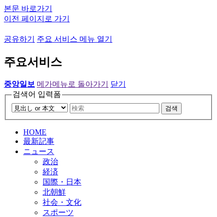
본문 바로가기
이전 페이지로 가기
공유하기
주요 서비스 메뉴 열기
주요서비스
중앙일보
메가메뉴로 돌아가기
닫기
검색어 입력폼
검색
HOME
最新記事
ニュース
政治
経済
国際・日本
北朝鮮
社会・文化
スポーツ