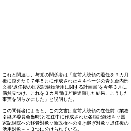
これと関連し、与党の関係者は「盧前大統領の退任を９カ月
後に控えた０７年５月に作成された４４ページの青瓦台内部
文書‘退任後の国家記録物活用に関する計画書’を今年３月に
偶然見つけ、これを３カ月間ほど逆追跡した結果、こうした
事実を明らかにした」と説明した。
この関係者によると、この文書は盧前大統領の在任前（業務
引継ぎ委員会当時)と在任中に作成された各種記録物を▽国
家記録院への移管対象▽新政権への引き継ぎ対象▽退任後の
活用対象－－３つに分けられている。