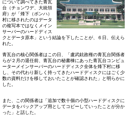
について調べてきた青瓦
台（チョンワデ、大統領
府）が「烽下（ボンハ）
村に移されたのはデータ
の複写本ではなくメイン
サーバーのハードディス
クとデータ原本」という結論を下したことが、６日、伝えら
れた。
青瓦台の核心関係者はこの日、「盧武鉉政権の青瓦台関係者
らが２月の退任前、青瓦台の秘書棟にあった青瓦台コンピュ
ーターメインサーバーのハードディスク全体を烽下村に移
し、その代わり新しく持ってきたハードディスクにはごく少
数の資料だけを移しておいたことが確認された」と明らかに
した。
また、この関係者は「追加で数十個の小型ハードディスクに
データをバックアップ用としてコピーしていったことが分か
った」と話した。