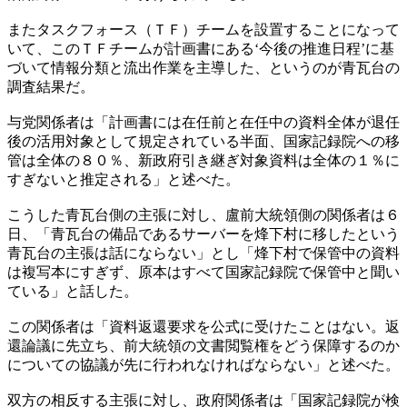
またタスクフォース（ＴＦ）チームを設置することになって
いて、このＴＦチームが計画書にある‘今後の推進日程’に基
づいて情報分類と流出作業を主導した、というのが青瓦台の
調査結果だ。
与党関係者は「計画書には在任前と在任中の資料全体が退任
後の活用対象として規定されている半面、国家記録院への移
管は全体の８０％、新政府引き継ぎ対象資料は全体の１％に
すぎないと推定される」と述べた。
こうした青瓦台側の主張に対し、盧前大統領側の関係者は６
日、「青瓦台の備品であるサーバーを烽下村に移したという
青瓦台の主張は話にならない」とし「烽下村で保管中の資料
は複写本にすぎず、原本はすべて国家記録院で保管中と聞い
ている」と話した。
この関係者は「資料返還要求を公式に受けたことはない。返
還論議に先立ち、前大統領の文書閲覧権をどう保障するのか
についての協議が先に行われなければならない」と述べた。
双方の相反する主張に対し、政府関係者は「国家記録院が検