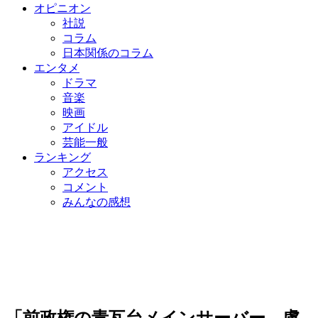
オピニオン
社説
コラム
日本関係のコラム
エンタメ
ドラマ
音楽
映画
アイドル
芸能一般
ランキング
アクセス
コメント
みんなの感想
「前政権の青瓦台メインサーバー、盧