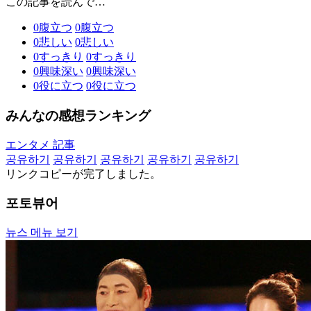
この記事を読んで…
0
腹立つ
0
腹立つ
0
悲しい
0
悲しい
0
すっきり
0
すっきり
0
興味深い
0
興味深い
0
役に立つ
0
役に立つ
みんなの感想ランキング
エンタメ 記事
공유하기
공유하기
공유하기
공유하기
공유하기
リンクコピーが完了しました。
포토뷰어
뉴스 메뉴 보기