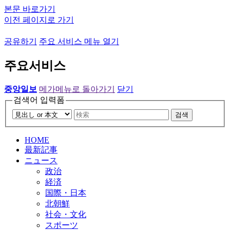
본문 바로가기
이전 페이지로 가기
공유하기
주요 서비스 메뉴 열기
주요서비스
중앙일보
메가메뉴로 돌아가기
닫기
검색어 입력폼
검색
HOME
最新記事
ニュース
政治
経済
国際・日本
北朝鮮
社会・文化
スポーツ