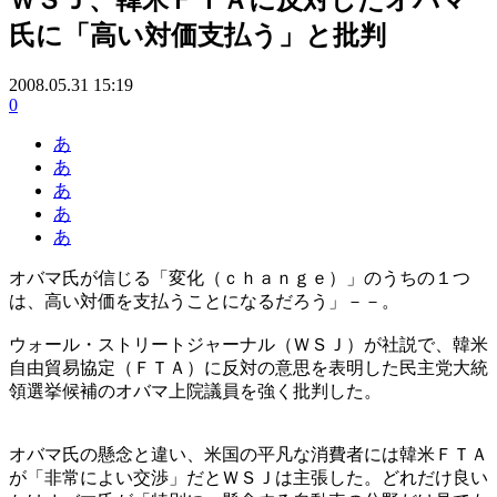
氏に「高い対価支払う」と批判
2008.05.31 15:19
0
あ
あ
あ
あ
あ
オバマ氏が信じる「変化（ｃｈａｎｇｅ）」のうちの１つ
は、高い対価を支払うことになるだろう」－－。
ウォール・ストリートジャーナル（ＷＳＪ）が社説で、韓米
自由貿易協定（ＦＴＡ）に反対の意思を表明した民主党大統
領選挙候補のオバマ上院議員を強く批判した。
オバマ氏の懸念と違い、米国の平凡な消費者には韓米ＦＴＡ
が「非常によい交渉」だとＷＳＪは主張した。どれだけ良い