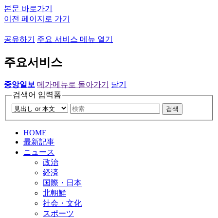
본문 바로가기
이전 페이지로 가기
공유하기
주요 서비스 메뉴 열기
주요서비스
중앙일보
메가메뉴로 돌아가기
닫기
검색어 입력폼
검색
HOME
最新記事
ニュース
政治
経済
国際・日本
北朝鮮
社会・文化
スポーツ