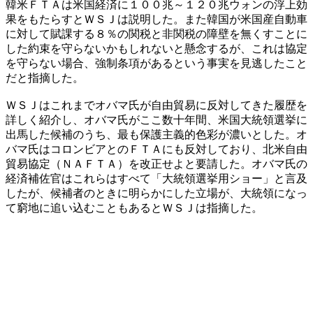
韓米ＦＴＡは米国経済に１００兆～１２０兆ウォンの浮上効
果をもたらすとＷＳＪは説明した。また韓国が米国産自動車
に対して賦課する８％の関税と非関税の障壁を無くすことに
した約束を守らないかもしれないと懸念するが、これは協定
を守らない場合、強制条項があるという事実を見逃したこと
だと指摘した。
ＷＳＪはこれまでオバマ氏が自由貿易に反対してきた履歴を
詳しく紹介し、オバマ氏がここ数十年間、米国大統領選挙に
出馬した候補のうち、最も保護主義的色彩が濃いとした。オ
バマ氏はコロンビアとのＦＴＡにも反対しており、北米自由
貿易協定（ＮＡＦＴＡ）を改正せよと要請した。オバマ氏の
経済補佐官はこれらはすべて「大統領選挙用ショー」と言及
したが、候補者のときに明らかにした立場が、大統領になっ
て窮地に追い込むこともあるとＷＳＪは指摘した。