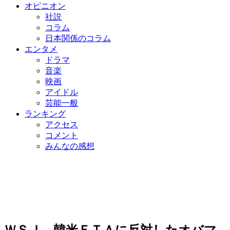
オピニオン
社説
コラム
日本関係のコラム
エンタメ
ドラマ
音楽
映画
アイドル
芸能一般
ランキング
アクセス
コメント
みんなの感想
ＷＳＪ、韓米ＦＴＡに反対したオバマ