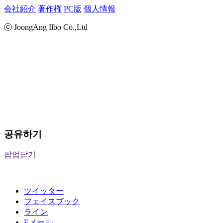
会社紹介
著作権
PC版
個人情報
ⓒ JoongAng Ilbo Co.,Ltd
공유하기
팝업닫기
ツイッター
フェイスブック
ライン
Eメール