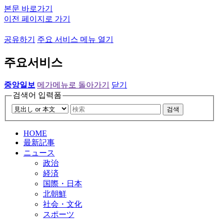
본문 바로가기
이전 페이지로 가기
공유하기
주요 서비스 메뉴 열기
주요서비스
중앙일보
메가메뉴로 돌아가기
닫기
검색어 입력폼
검색
HOME
最新記事
ニュース
政治
経済
国際・日本
北朝鮮
社会・文化
スポーツ