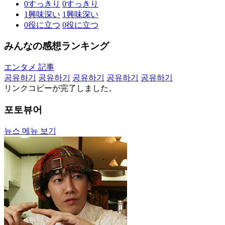
0
すっきり
0
すっきり
1
興味深い
1
興味深い
0
役に立つ
0
役に立つ
みんなの感想ランキング
エンタメ 記事
공유하기
공유하기
공유하기
공유하기
공유하기
リンクコピーが完了しました。
포토뷰어
뉴스 메뉴 보기